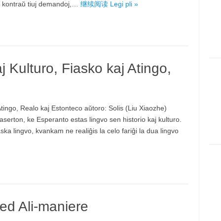
is kontraŭ tiuj demandoj,…
继续阅读 Legi pli »
j Kulturo, Fiasko kaj Atingo,
Atingo, Realo kaj Estonteco aŭtoro: Solis (Liu Xiaozhe)
 aserton, ke Esperanto estas lingvo sen historio kaj kulturo.
ska lingvo, kvankam ne realiĝis la celo fariĝi la dua lingvo
ed Ali-maniere