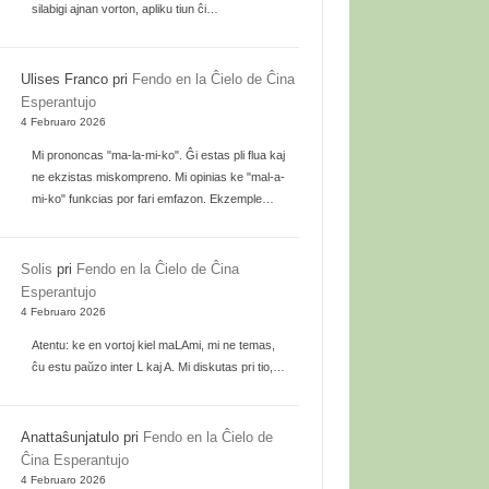
silabigi ajnan vorton, apliku tiun ĉi…
Ulises Franco
pri
Fendo en la Ĉielo de Ĉina
Esperantujo
4 Februaro 2026
Mi prononcas "ma-la-mi-ko". Ĝi estas pli flua kaj
ne ekzistas miskompreno. Mi opinias ke "mal-a-
mi-ko" funkcias por fari emfazon. Ekzemple…
Solis
pri
Fendo en la Ĉielo de Ĉina
Esperantujo
4 Februaro 2026
Atentu: ke en vortoj kiel maLAmi, mi ne temas,
ĉu estu paŭzo inter L kaj A. Mi diskutas pri tio,…
Anattaŝunjatulo
pri
Fendo en la Ĉielo de
Ĉina Esperantujo
4 Februaro 2026