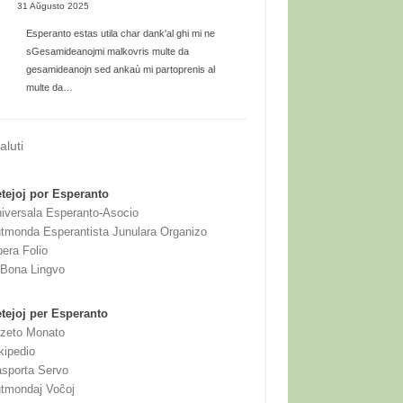
31 Aŭgusto 2025
Esperanto estas utila char dank'al ghi mi ne
sGesamideanojmi malkovris multe da
gesamideanojn sed ankaù mi partoprenis al
multe da…
aluti
tejoj por Esperanto
iversala Esperanto-Asocio
tmonda Esperantista Junulara Organizo
bera Folio
 Bona Lingvo
tejoj per Esperanto
zeto Monato
kipedio
sporta Servo
tmondaj Voĉoj