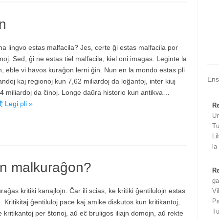
n
na lingvo estas malfacila? Jes, certe ĝi estas malfacila por
noj. Sed, ĝi ne estas tiel malfacila, kiel oni imagas. Leginte la
n, eble vi havos kuraĝon lerni ĝin. Nun en la mondo estas pli
Ens
andoj kaj regionoj kun 7,62 miliardoj da loĝantoj, inter kiuj
,4 miliardoj da ĉinoj. Longe daŭra historio kun antikva…
egi pli »
Re
Un
Tu
Li
la
ian malkuraĝon?
Re
ga
aĝas kritiki kanajlojn. Ĉar ili scias, ke kritiki ĝentilulojn estas
Vi
Pa
. Kritikitaj ĝentiluloj pace kaj amike diskutos kun kritikantoj,
Tu
 kritikantoj per ŝtonoj, aŭ eĉ bruligos iliajn domojn, aŭ rekte