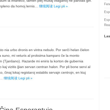
dum la infaneco, tamen plej multaj vilaĝanoj ne parolas ĝin.
Fen
npleno da homoj lernis…
继续阅读 Legi pli »
Esp
Espe
Rea
Las
o nia urbo dronis en vintra nebulo. Por serĉi helan ĉielon
la suno, mi veturis al proksima kamparo ĉe la monto
n (Tjanŝano). Hazarde mi eniris la korton de gubernia
o kaj vizitis ĝian servan centran halon. Por pli bone servi al
ko, ĉinaj lokaj registaroj establis servajn centrojn, en kiuj
oj…
继续阅读 Legi pli »