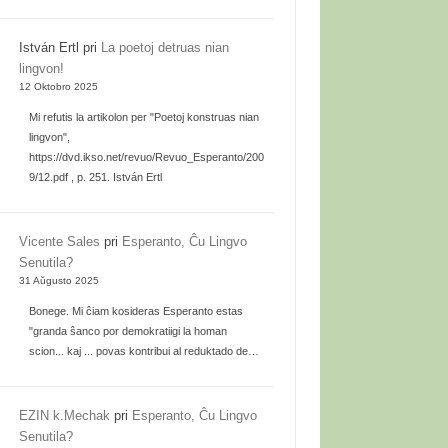
István Ertl
pri
La poetoj detruas nian
lingvon!
12 Oktobro 2025
Mi refutis la artikolon per "Poetoj konstruas nian
lingvon",
https://dvd.ikso.net/revuo/Revuo_Esperanto/200
9/12.pdf , p. 251. István Ertl
Vicente Sales
pri
Esperanto, Ĉu Lingvo
Senutila?
31 Aŭgusto 2025
Bonege. Mi ĉiam kosideras Esperanto estas
"granda ŝanco por demokratiigi la homan
scion... kaj ... povas kontribui al reduktado de…
EZIN k.Mechak
pri
Esperanto, Ĉu Lingvo
Senutila?