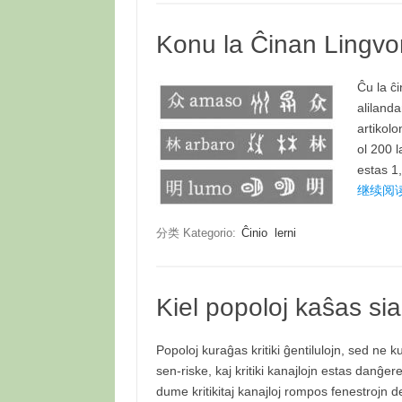
Konu la Ĉinan Lingvo
Ĉu la ĉi
alilanda
artikolo
ol 200 l
estas 1
继续阅读 L
分类 Kategorio:
Ĉinio
lerni
Kiel popoloj kaŝas s
Popoloj kuraĝas kritiki ĝentilulojn, sed ne kur
sen-riske, kaj kritiki kanajlojn estas danĝere
dume kritikitaj kanajloj rompos fenestrojn de