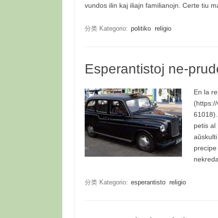
vundos ilin kaj iliajn familianojn. Certe ti
分类 Kategorio:
politiko
religio
Esperantistoj ne-prud
En la r
(https:
61018). 
petis al
aŭskult
precipe
nekred
分类 Kategorio:
esperantisto
religio