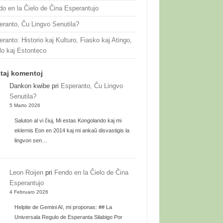
do en la Ĉielo de Ĉina Esperantujo
eranto, Ĉu Lingvo Senutila?
ranto: Historio kaj Kulturo, Fiasko kaj Atingo,
lo kaj Estonteco
taj komentoj
Dankon kwibe
pri
Esperanto, Ĉu Lingvo
Senutila?
5 Marto 2026
Saluton al vi ĉiuj, Mi estas Kongolando kaj mi
eklernis Eon en 2014 kaj mi ankaŭ disvastigis la
lingvon sen…
Leon Roijen
pri
Fendo en la Ĉielo de Ĉina
Esperantujo
4 Februaro 2026
Helpite de Gemini AI, mi proponas: ## La
Universala Regulo de Esperanta Silabigo Por