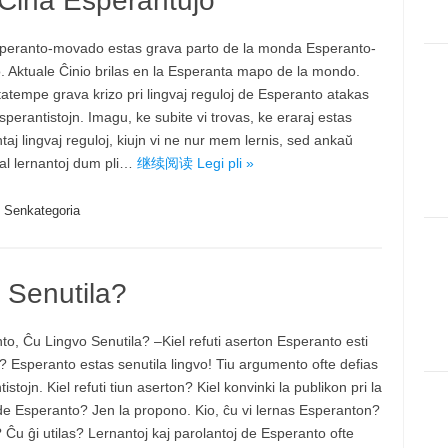
 Ĉina Esperantujo
peranto-movado estas grava parto de la monda Esperanto-
 Aktuale Ĉinio brilas en la Esperanta mapo de la mondo.
tatempe grava krizo pri lingvaj reguloj de Esperanto atakas
sperantistojn. Imagu, ke subite vi trovas, ke eraraj estas
aj lingvaj reguloj, kiujn vi ne nur mem lernis, sed ankaŭ
 al lernantoj dum pli…
继续阅读 Legi pli »
Senkategoria
 Senutila?
to, Ĉu Lingvo Senutila? –Kiel refuti aserton Esperanto esti
a? Esperanto estas senutila lingvo! Tiu argumento ofte defias
istojn. Kiel refuti tiun aserton? Kiel konvinki la publikon pri la
 de Esperanto? Jen la propono. Kio, ĉu vi lernas Esperanton?
 Ĉu ĝi utilas? Lernantoj kaj parolantoj de Esperanto ofte