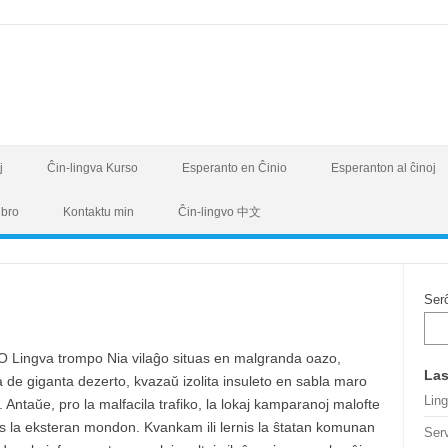
j
Ĉin-lingva Kurso
Esperanto en Ĉinio
Esperanton al ĉinoj
ibro
Kontaktu min
Ĉin-lingvo 中文
Ser
Lingva trompo Nia vilaĝo situas en malgranda oazo,
Las
a de giganta dezerto, kvazaŭ izolita insuleto en sabla maro
Lin
 Antaŭe, pro la malfacila trafiko, la lokaj kamparanoj malofte
is la eksteran mondon. Kvankam ili lernis la ŝtatan komunan
Serv