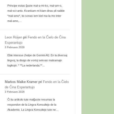
Principe estas ĝuste mal-a-mi-ko, mal-am-o,
mal-sci-anto. Kvankam mi kiam diras pli radide
*mal-amo*, tio sonas iom kiel ma-la-mo inter
mal-amo,…
Leon Roijen
pri
Fendo en la Ĉielo de Ĉina
Esperantujo
3 Februaro 2026
Eble interese (helpe de Gemini AI): En la diversaj
lingvoj, la disigo de vortoj sekvas malsamajn
logikojn: * **La nederlanda:**…
Markos Malke Kramer
pri
Fendo en la Ĉielo
de Ĉina Esperantujo
3 Februaro 2026
Ĉi tiu artikolo tute malĝuste resumas la
respondon de la Lingva Konsultejo de la
Akademio. La Lingva Konsultejo tute ne…