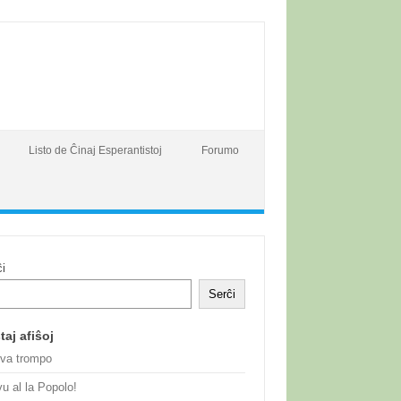
Listo de Ĉinaj Esperantistoj
Forumo
ĉi
Serĉi
taj afiŝoj
gva trompo
u al la Popolo!