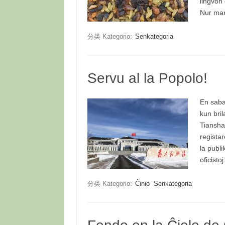
lingvon 
Nur ma
分类 Kategorio:
Senkategoria
Servu al la Popolo!
En sabat
kun bri
Tiansha
registar
la publi
oficist
分类 Kategorio:
Ĉinio
Senkategoria