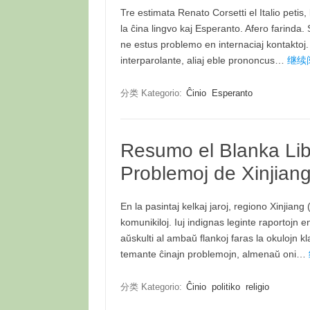
Tre estimata Renato Corsetti el Italio petis,
la ĉina lingvo kaj Esperanto. Afero farinda.
ne estus problemo en internaciaj kontaktoj. 
interparolante, aliaj eble prononcus…
继续阅读
分类 Kategorio:
Ĉinio
Esperanto
Resumo el Blanka Libro
Problemoj de Xinjian
En la pasintaj kelkaj jaroj, regiono Xinjian
komunikiloj. Iuj indignas leginte raportojn e
aŭskulti al ambaŭ flankoj faras la okulojn kl
temante ĉinajn problemojn, almenaŭ oni…
分类 Kategorio:
Ĉinio
politiko
religio