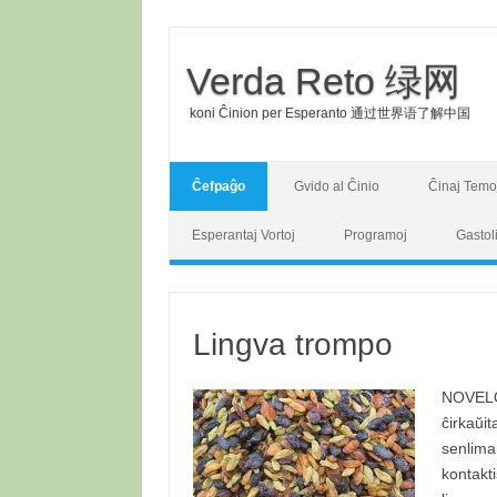
Verda Reto 绿网
koni Ĉinion per Esperanto 通过世界语了解中国
Skip to content
Ĉefpaĝo
Gvido al Ĉinio
Ĉinaj Temo
Esperantaj Vortoj
Programoj
Gastol
Lingva trompo
NOVELO 
ĉirkaŭit
senlima.
kontakt