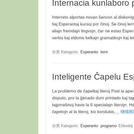
Internacia kunlaboro p
Interreto alportas novan ŝancon al diskonig
tiaj Esperantaj kursoj por ĉinoj. Se ĉinoj l
aliajn fremdajn lingvojn, ĉar ne estas Esper
verkis kaj eldonis kelkajn gramatikojn kaj l
分类 Kategorio:
Esperanto
lerni
Inteligente Ĉapelu Es
La problemo de ĉapelitaj literoj Post la ape
disputo, pro la ĝenado dum printado kaj t
tajpmaŝinoj havis la 6 specialajn literojn. 
ĉapelojn al la literoj, kio kondukis,…
继续阅读 
分类 Kategorio:
Esperanto
programo
Etikedoj