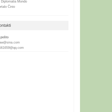
 Diplomatia Mondo
rtalo Ĉinio
ontakti
 poŝto
aw@sina.com
561659@qq.com