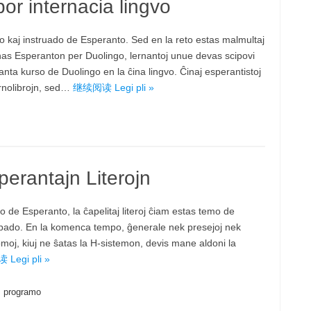
or internacia lingvo
o kaj instruado de Esperanto. Sed en la reto estas malmultaj
ernas Esperanton per Duolingo, lernantoj unue devas scipovi
anta kurso de Duolingo en la ĉina lingvo. Ĉinaj esperantistoj
ernolibrojn, sed…
继续阅读 Legi pli »
perantajn Literojn
ro de Esperanto, la ĉapelitaj literoj ĉiam estas temo de
ajpado. En la komenca tempo, ĝenerale nek presejoj nek
Homoj, kiuj ne ŝatas la H-sistemon, devis mane aldoni la
Legi pli »
:
programo