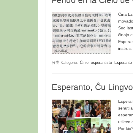
Fendo en la Ĉielo de
Ĉina Es
movado.
Sed las
ĉinajn e
Esperant
instruis
分类 Kategorio:
Ĉinio
esperantisto
Esperanto
Esperanto, Ĉu Lingvo
Esperan
senutil
esperant
utileco
Por kio?