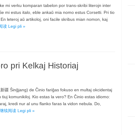
 ke mi verku komparan tabelon por trans-skribi literojn inter
 Se mi estus italo, eble ankaŭ mia nomo estus Corsetti. Pri tio
En leteroj aŭ artikoloj, oni facile skribus mian nomon, kaj
 Legi pli »
 pri Kelkaj Historiaj
g
g (新疆 Ŝinĝjang) de Ĉinio fariĝas fokuso en multaj okcidentaj
n tiuj komunikiloj. Kio estas la vero? En Ĉinio estas idiomo:
araj, kredi nur al unu flanko faras la vidon nebula. Do,
继续阅读 Legi pli »