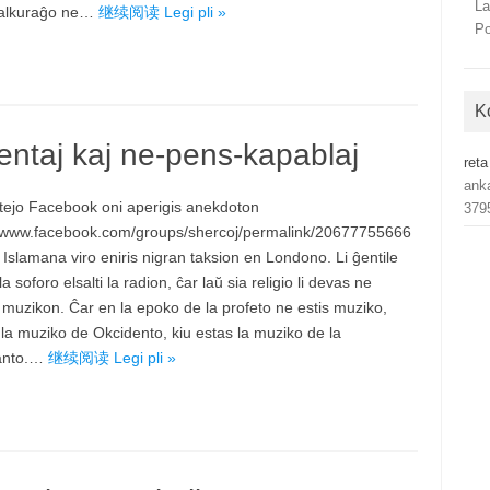
La
u malkuraĝo ne…
继续阅读 Legi pli »
Po
K
entaj kaj ne-pens-kapablaj
reta
ank
etejo Facebook oni aperigis anekdoton
379
//www.facebook.com/groups/shercoj/permalink/20677755666
Islamana viro eniris nigran taksion en Londono. Li ĝentile
 la soforo elsalti la radion, ĉar laŭ sia religio li devas ne
i muzikon. Ĉar en la epoko de la profeto ne estis muziko,
 la muziko de Okcidento, kiu estas la muziko de la
anto.…
继续阅读 Legi pli »