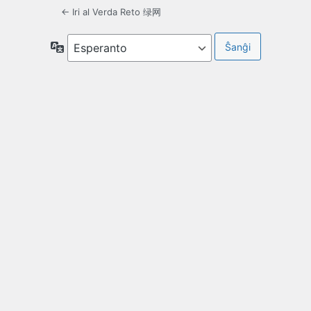
← Iri al Verda Reto 绿网
Lingvo