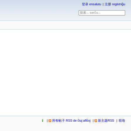
登录 ensalutu
注册 registriĝu
所有帖子 RSS de ĉiuj afiŝoj
新主题RSS
联络