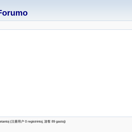
Forumo
antoj (注册用户 0 registrintoj; 游客 89 gastoj)