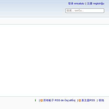
登录 ensalutu
注册 registriĝu
所有帖子 RSS de ĉiuj afiŝoj
新主题RSS
联络