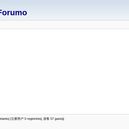
Forumo
antoj (注册用户 0 registrintoj; 游客 57 gastoj)