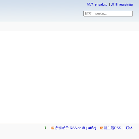
登录 ensalutu
注册 registriĝu
所有帖子 RSS de ĉiuj afiŝoj
新主题RSS
联络