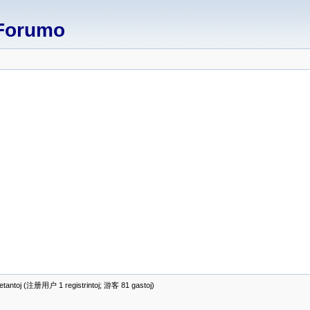
Forumo
antoj (注册用户 1 registrintoj; 游客 81 gastoj)