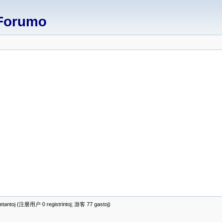
Forumo
antoj (注册用户 0 registrintoj; 游客 77 gastoj)