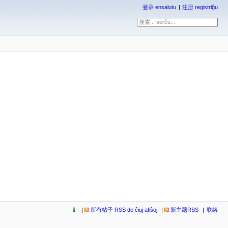
登录 ensalutu
注册 registriĝu
所有帖子 RSS de ĉiuj afiŝoj
新主题RSS
联络