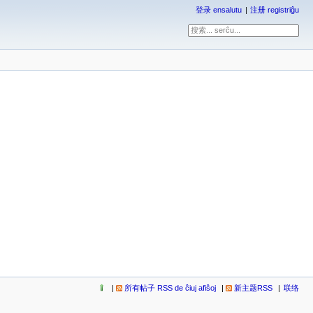
登录 ensalutu
注册 registriĝu
所有帖子 RSS de ĉiuj afiŝoj
新主题RSS
联络