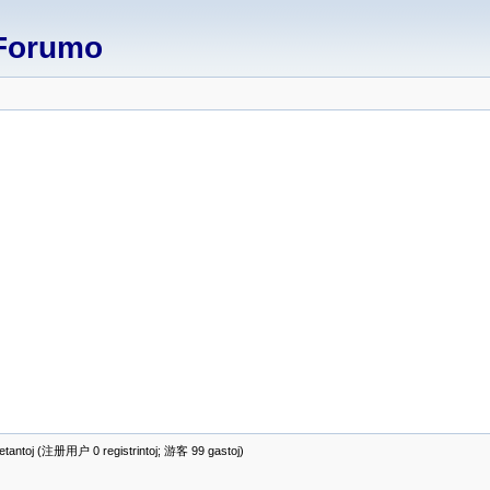
Forumo
antoj (注册用户 0 registrintoj; 游客 99 gastoj)