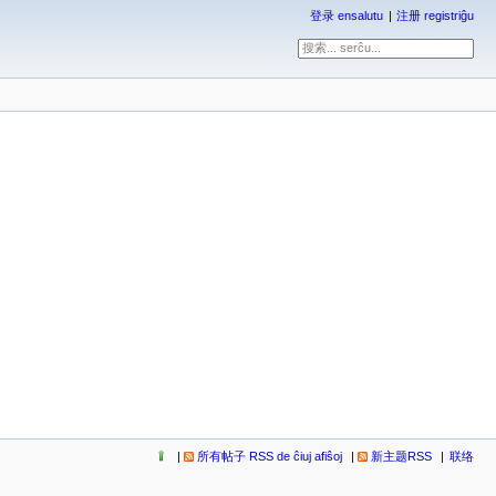
登录 ensalutu
注册 registriĝu
所有帖子 RSS de ĉiuj afiŝoj
新主题RSS
联络