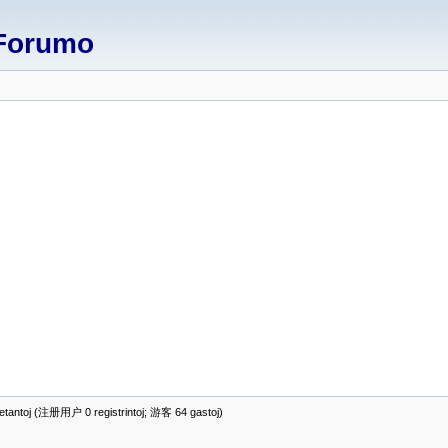
Forumo
antoj (注册用户 0 registrintoj; 游客 64 gastoj)