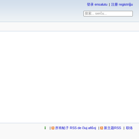
登录 ensalutu
注册 registriĝu
所有帖子 RSS de ĉiuj afiŝoj
新主题RSS
联络