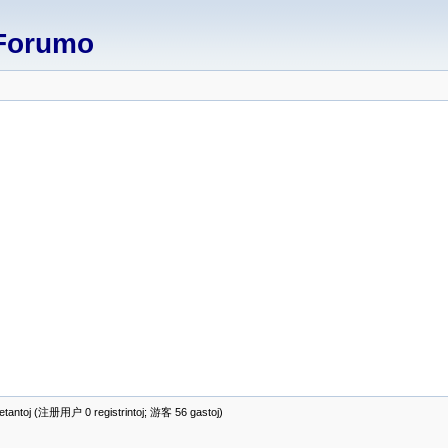
Forumo
antoj (注册用户 0 registrintoj; 游客 56 gastoj)