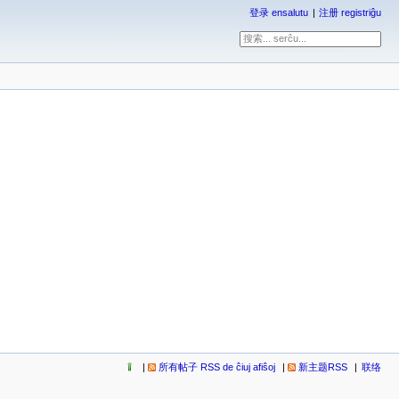
登录 ensalutu
注册 registriĝu
所有帖子 RSS de ĉiuj afiŝoj
新主题RSS
联络