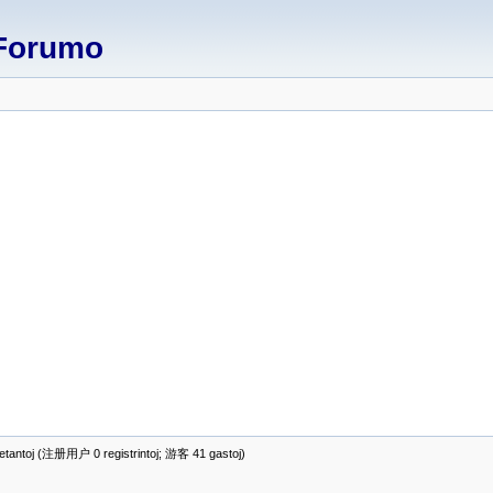
Forumo
antoj (注册用户 0 registrintoj; 游客 41 gastoj)