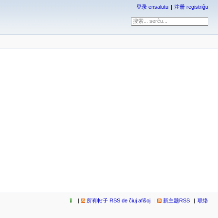
登录 ensalutu
注册 registriĝu
所有帖子 RSS de ĉiuj afiŝoj
新主题RSS
联络