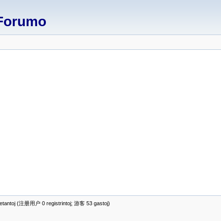
Forumo
antoj (注册用户 0 registrintoj; 游客 53 gastoj)