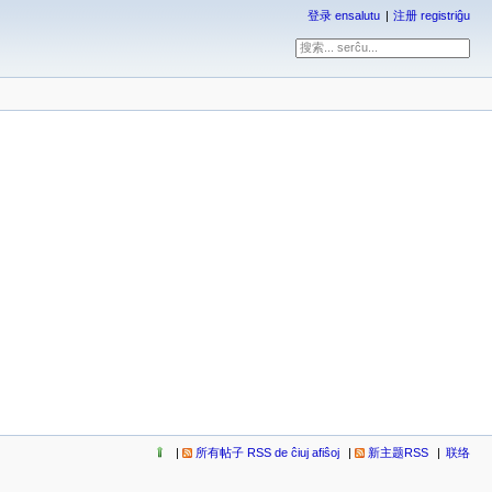
登录 ensalutu
注册 registriĝu
所有帖子 RSS de ĉiuj afiŝoj
新主题RSS
联络