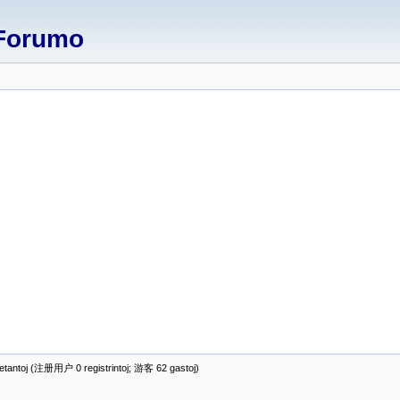
Forumo
antoj (注册用户 0 registrintoj; 游客 62 gastoj)