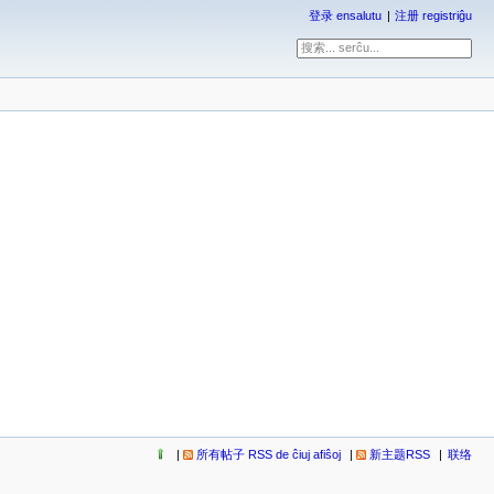
登录 ensalutu
注册 registriĝu
所有帖子 RSS de ĉiuj afiŝoj
新主题RSS
联络