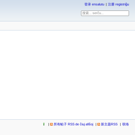
登录 ensalutu
注册 registriĝu
所有帖子 RSS de ĉiuj afiŝoj
新主题RSS
联络