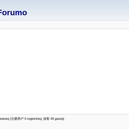
Forumo
antoj (注册用户 0 registrintoj; 游客 49 gastoj)