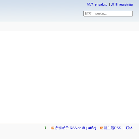
登录 ensalutu
注册 registriĝu
所有帖子 RSS de ĉiuj afiŝoj
新主题RSS
联络