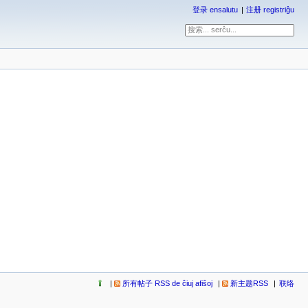
登录 ensalutu
注册 registriĝu
所有帖子 RSS de ĉiuj afiŝoj
新主题RSS
联络