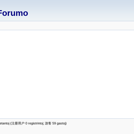
Forumo
antoj (注册用户 0 registrintoj; 游客 59 gastoj)