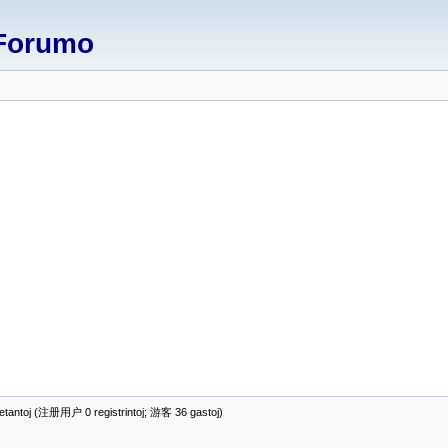
Forumo
antoj (注册用户 0 registrintoj; 游客 36 gastoj)