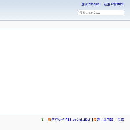
登录 ensalutu
注册 registriĝu
所有帖子 RSS de ĉiuj afiŝoj
新主题RSS
联络