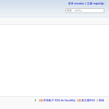
登录 ensalutu
注册 registriĝu
所有帖子 RSS de ĉiuj afiŝoj
新主题RSS
联络