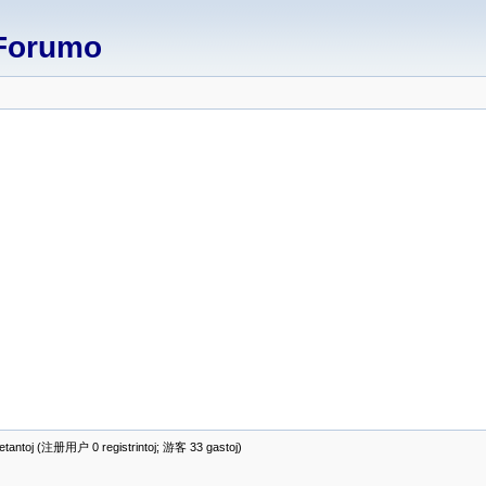
Forumo
antoj (注册用户 0 registrintoj; 游客 33 gastoj)