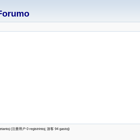
Forumo
antoj (注册用户 0 registrintoj; 游客 94 gastoj)