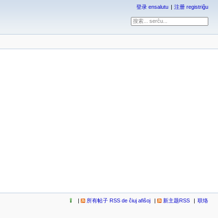
登录 ensalutu
注册 registriĝu
所有帖子 RSS de ĉiuj afiŝoj
新主题RSS
联络