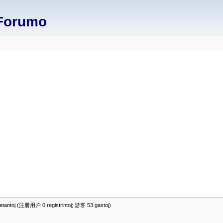
Forumo
antoj (注册用户 0 registrintoj; 游客 53 gastoj)