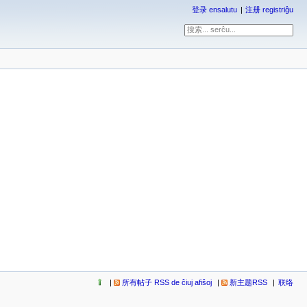
登录 ensalutu
注册 registriĝu
所有帖子 RSS de ĉiuj afiŝoj
新主题RSS
联络