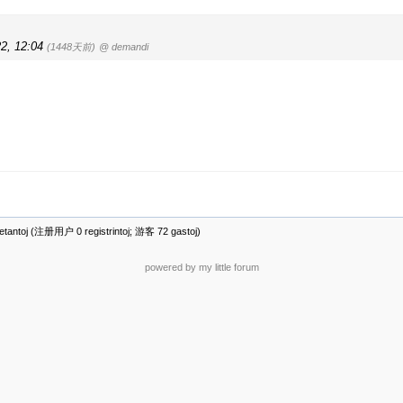
22, 12:04
(1448天前)
@ demandi
antoj (注册用户 0 registrintoj; 游客 72 gastoj)
powered by my little forum