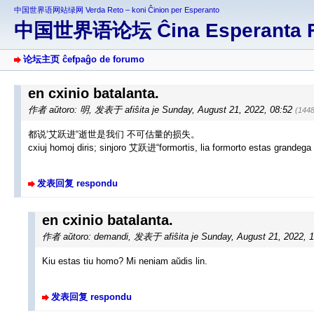
中国世界语网站绿网 Verda Reto – koni Ĉinion per Esperanto
中国世界语论坛 Ĉina Esperanta 
论坛主页 ĉefpaĝo de forumo
en cxinio batalanta.
作者 aŭtoro: 明
,
发表于 afiŝita je Sunday, August 21, 2022, 08:52
(144
都说‘艾跃进“逝世是我们 不可估量的损失。
cxiuj homoj diris; sinjoro 艾跃进“formortis, lia formorto estas grandega 
发表回复 respondu
en cxinio batalanta.
作者 aŭtoro: demandi
,
发表于 afiŝita je Sunday, August 21, 2022, 
Kiu estas tiu homo? Mi neniam aŭdis lin.
发表回复 respondu