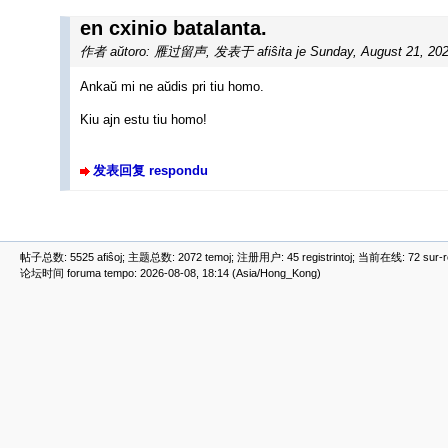
en cxinio batalanta.
作者 aŭtoro: 雁过留声
,
发表于 afiŝita je Sunday, August 21, 20
Ankaŭ mi ne aŭdis pri tiu homo.
Kiu ajn estu tiu homo!
发表回复 respondu
帖子总数: 5525 afiŝoj; 主题总数: 2072 temoj; 注册用户: 45 registrintoj; 当前在线: 72 sur-ret
论坛时间 foruma tempo: 2026-08-08, 18:14 (Asia/Hong_Kong)