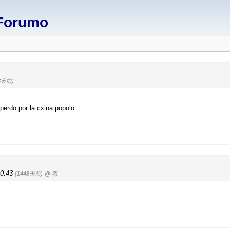
Forumo
8天前)
perdo por la cxina popolo.
10:43
(1448天前)
@ 明