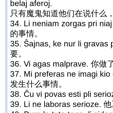
belaj aferoj.
只有魔鬼知道他们在说什么
34. Li neniam zorgas pri
的事情。
35. Ŝajnas, ke nur li g
要。
36. Vi agas malprave. 
37. Mi preferas ne imag
发生什么事情。
38. Ĉu vi povas esti pl
39. Li ne laboras serio