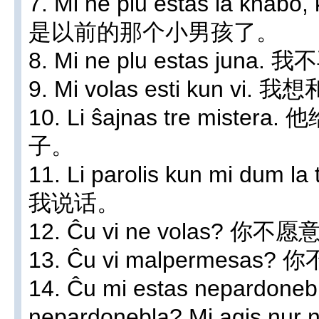
7. Mi ne plu estas la knabo
是以前的那个小男孩了。
8. Mi ne plu estas juna
9. Mi volas esti kun vi
10. Li ŝajnas tre mis
子。
11. Li parolis kun mi du
我说话。
12. Ĉu vi ne volas? 你不
13. Ĉu vi malpermesas
14. Ĉu mi estas nepardoneb
nepardonebla? Mi agis nur n