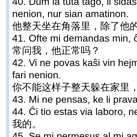
40. Dum la tuta tago, li sida
nenion, nur sian amatinon.
他整天坐在角落里，除了他
41. Ofte mi demandas min, 
常问我，他正常吗？
42. Vi ne povas kaŝi vin hejm
fari nenion.
你不能这样子整天躲在家里
43. Mi ne pensas, ke l
44. Ĉi tio estas via la
我的。
45. Se mi permesus al mi agi k