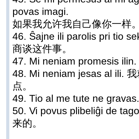
povas imagi.
如果我允许我自己像你一样
46. Ŝajne ili parolis pri
商谈这件事。
47. Mi neniam promesi
48. Mi neniam jesas a
点。
49. Tio al me tute ne
50. Vi povus plibeliĝi de
来的。