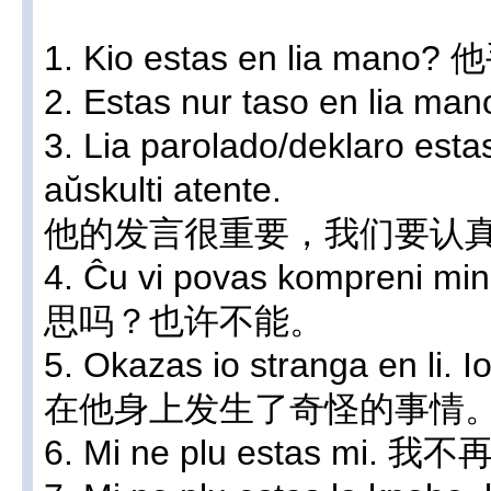
1. Kio estas en lia ma
2. Estas nur taso en l
3. Lia parolado/deklaro estas
aŭskulti atente.
他的发言很重要，我们要认
4. Ĉu vi povas kompreni
思吗？也许不能。
5. Okazas io stranga en li. 
在他身上发生了奇怪的事情
6. Mi ne plu estas mi. 