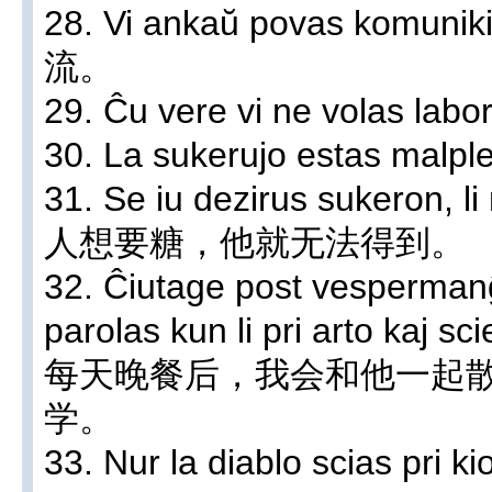
28. Vi ankaŭ povas kom
流。
29. Ĉu vere vi ne vola
30. La sukerujo estas m
31. Se iu dezirus sukeron, 
人想要糖，他就无法得到。
32. Ĉiutage post vespermanĝ
parolas kun li pri arto kaj sc
每天晚餐后，我会和他一起
学。
33. Nur la diablo scias pri kio