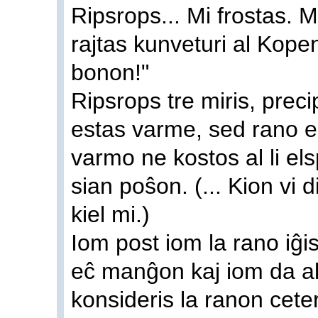
Ripsrops... Mi frostas. 
rajtas kunveturi al Kope
bonon!"
Ripsrops tre miris, preci
estas varme, sed rano es
varmo ne kostos al li els
sian poŝon. (... Kion vi d
kiel mi.)
Iom post iom la rano iĝi
eĉ manĝon kaj iom da ak
konsideris la ranon cete