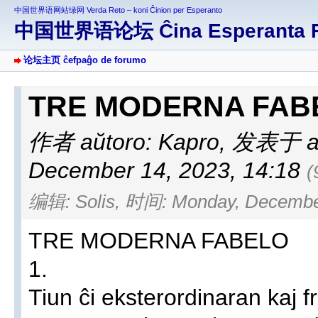
中国世界语网站绿网 Verda Reto – koni Ĉinion per Esperanto
中国世界语论坛 Ĉina Esperanta 
论坛主页 ĉefpaĝo de forumo
TRE MODERNA FA
作者 aŭtoro: Kapro
,
发表于 afi
December 14, 2023, 14:18
(
编辑: Solis, 时间: Monday, December
TRE MODERNA FABELO
1.
Tiun ĉi eksterordinaran kaj 