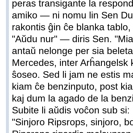
peras transigante la respond
amiko — ni nomu lin Sen Du
rakontis ĝin ĉe blanka tablo,
"Aŭdu nur" — diris Sen. "Mia
antaŭ nelonge per sia beleta 
Mercedes, inter Arĥangelsk 
ŝoseo. Sed li jam ne estis 
kiam ĉe benzinputo, post kia
kaj dum la agado de la benzi
Subite li aŭdis voĉon sub si:
"Sinjoro Ripsrops, sinjoro, b