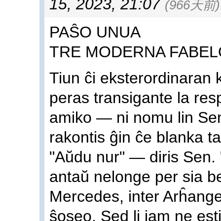
15, 2023, 21:07
(966天前)
PAŜO UNUA
TRE MODERNA FABEL
Tiun ĉi eksterordinaran 
peras transigante la res
amiko — ni nomu lin Se
rakontis ĝin ĉe blanka ta
"Aŭdu nur" — diris Sen. 
antaŭ nelonge per sia bel
Mercedes, inter Arĥange
ŝoseo. Sed li jam ne es