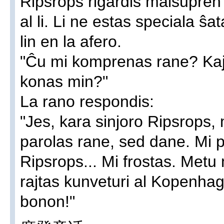
Ripsrops rigardis malsupren 
al li. Li ne estas speciala ŝa
lin en la afero.
"Ĉu mi komprenas rane? Kaj 
konas min?"
La rano respondis:
"Jes, kara sinjoro Ripsrops,
parolas rane, sed dane. Mi p
Ripsrops... Mi frostas. Metu
rajtas kunveturi al Kopenhag
bonon!"