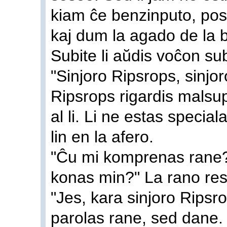
kiam ĉe benzinputo, post
kaj dum la agado de la b
Subite li aŭdis voĉon sub
"Sinjoro Ripsrops, sinjor
Ripsrops rigardis malsup
al li. Li ne estas special
lin en la afero.
"Ĉu mi komprenas rane? 
konas min?" La rano res
"Jes, kara sinjoro Ripsr
parolas rane, sed dane. 