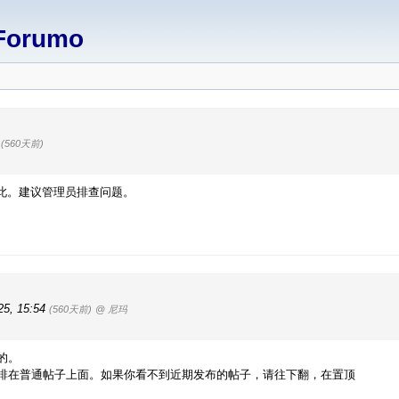
Forumo
3
(560天前)
此。建议管理员排查问题。
25, 15:54
(560天前)
@ 尼玛
的。
排在普通帖子上面。如果你看不到近期发布的帖子，请往下翻，在置顶