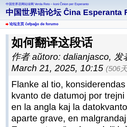
中国世界语网站绿网 Verda Reto – koni Ĉinion per Esperanto
中国世界语论坛 Ĉina Esperanta 
论坛主页 ĉefpaĝo de forumo
如何翻译这段话
作者 aŭtoro: dalianjasco
,
发表于
March 21, 2025, 10:15
(506
Flanke al tio, konsiderendas 
kvanto de datumoj por trejni
en la angla kaj la datokvanto e
aparte grave, en malgrandaj l