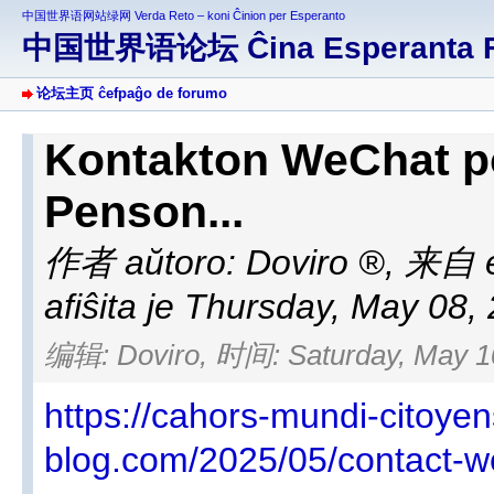
中国世界语网站绿网 Verda Reto – koni Ĉinion per Esperanto
中国世界语论坛 Ĉina Esperanta 
论坛主页 ĉefpaĝo de forumo
Kontakton WeChat por
Penson...
作者 aŭtoro:
Doviro
,
来自 e
afiŝita je Thursday, May 08,
编辑: Doviro, 时间: Saturday, May 10
https://cahors-mundi-citoy
blog.com/2025/05/contact-w