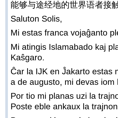
能够与途经地的世界语者接
Saluton Solis,
Mi estas franca vojaĝanto ple
Mi atingis Islamabado kaj pla
Kaŝgaro.
Ĉar la IJK en Ĵakarto estas 
a de augusto, mi devas iom 
Por tio mi planas uzi la traj
Poste eble ankaux la trajnon