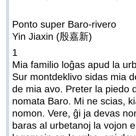
Ponto super Baro-rivero
Yin Jiaxin (殷嘉新)
1
Mia familio loĝas apud la ur
Sur montdeklivo sidas mia d
de mia avo. Preter la piedo d
nomata Baro. Mi ne scias, kia
nomon. Vere, ĝi ja devas nom
baras al urbetanoj la vojon e