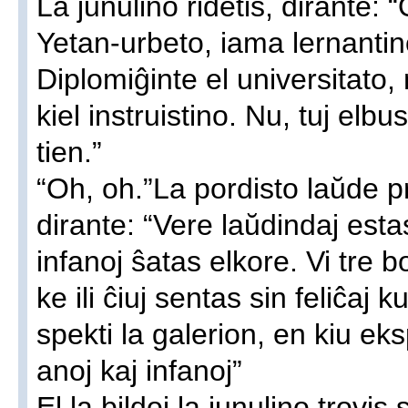
La junulino ridetis, dirante:
Yetan-urbeto, iama lernantino
Diplomiĝinte el universitato,
kiel instruistino. Nu, tuj elbu
tien.”
“Oh, oh.”La pordisto laŭde pr
dirante: “Vere laŭdindaj estas
infanoj ŝatas elkore. Vi tre b
ke ili ĉiuj sentas sin feliĉaj 
spekti la galerion, en kiu ek
anoj kaj infanoj”
El la bildoj la junulino trovis