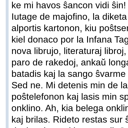
ke mi havos ŝancon vidi ŝin!
Iutage de majofino, la diketa
alportis kartonon, kiu poŝtse
kiel donaco por la Infana Tag
nova librujo, literaturaj libroj
paro de rakedoj, ankaŭ longa
batadis kaj la sango ŝvarme 
Sed ne. Mi detenis min de la
poŝtelefonon kaj lasis min sp
onklino. Ah, kia belega onkli
kaj brilas. Rideto restas sur 