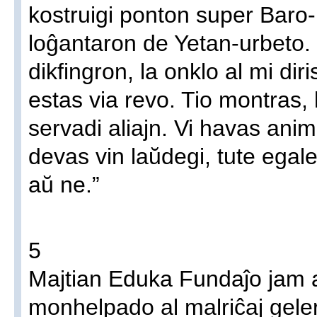
kostruigi ponton super Baro-
loĝantaron de Yetan-urbeto.
dikfingron, la onklo al mi dir
estas via revo. Tio montras,
servadi aliajn. Vi havas ani
devas vin laŭdegi, tute egale
aŭ ne.”
5
Majtian Eduka Fundaĵo jam a
monhelpado al malriĉaj geler