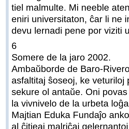
tiel malmulte. Mi neeble ate
eniri universitaton, ĉar li ne 
devu lernadi pene por viziti 
6
Somere de la jaro 2002.
Ambaŭborde de Baro-Rivero 
asfaltitaj ŝoseoj, ke veturiloj
sekure ol antaŭe. Oni povas f
la vivnivelo de la urbeta loĝ
Majtian Eduka Fundaĵo anko
al ĉitieaj malriĉaj gelernanto