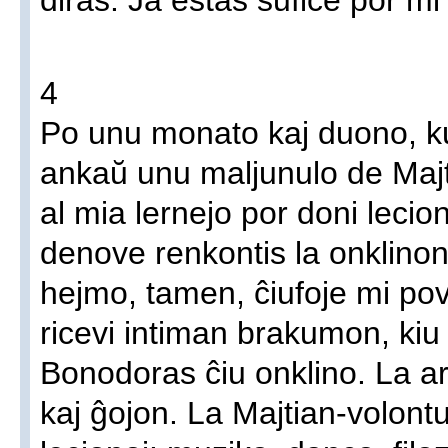
4
Po unu monato kaj duono, ku
ankaŭ unu maljunulo de Maj
al mia lernejo por doni leci
denove renkontis la onklino
hejmo, tamen, ĉiufoje mi pov
ricevi intiman brakumon, kiu 
Bonodoras ĉiu onklino. La ar
kaj ĝojon. La Majtian-volontu