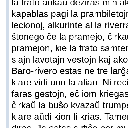
la frato ankaŭ deziras min 
kapablas pagi la prambileto
lecionoj, alkurinte al la river
ŝtonego ĉe la pramejo, ĉirka
pramejon, kie la frato samt
siajn lavotajn vestojn kaj a
Baro-rivero estas ne tre larĝ
klare vidi unu la alian. Ni r
faras gestojn, eĉ iom kriegas
ĉirkaŭ la buŝo kvazaŭ trum
klare aŭdi kion li krias. Tame
diras. Ja estas sufiĉe por mi