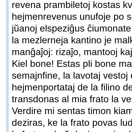
revena prambiletoj kostas kva
hejmenrevenus unufoje po 
jŭanoj elspeziĝus ĉiumonate
la mezlerneja kantino je mal
manĝaĵoj: rizaĵo, mantooj ka
Kiel bone! Estas pli bone ma
semajnfine, la lavotaj vestoj 
hejmenportataj de la filino d
transdonas al mia frato la ves
Verdire mi sentas timon kiam
deziras, ke la frato povas lu