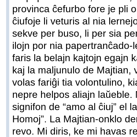
provinca ĉefurbo fore je pli o
ĉiufoje li veturis al nia lern
sekve per buso, li per sia pe
ilojn por nia papertranĉado-
faris la belajn kajtojn egajn 
kaj la maljunulo de Majtian, 
volas fariĝi tia volontulino, k
nepre helpos aliajn laŭeble
signifon de “amo al ĉiuj” el l
Homoj”. La Majtian-onklo dem
revo. Mi diris, ke mi havas 