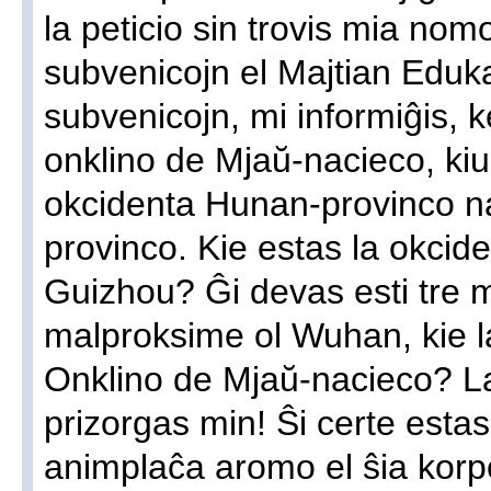
la peticio sin trovis mia nomo
subvenicojn el Majtian Eduk
subvenicojn, mi informiĝis,
onklino de Mjaŭ-nacieco, kiu
okcidenta Hunan-provinco n
provinco. Kie estas la okcid
Guizhou? Ĝi devas esti tre m
malproksime ol Wuhan, kie l
Onklino de Mjaŭ-nacieco? L
prizorgas min! Ŝi certe estas
animplaĉa aromo el ŝia korpo