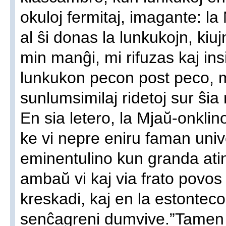
okuloj fermitaj, imagante: la 
al ŝi donas la lunkukojn, kiu
min manĝi, mi rifuzas kaj ins
lunkukon pecon post peco, m
sunlumsimilaj ridetoj sur ŝia
En sia letero, la Mjaŭ-onklin
ke vi nepre eniru faman unive
eminentulino kun granda ati
ambaŭ vi kaj via frato povos 
kreskadi, kaj en la estontec
senĉagreni dumvive.”Tamen