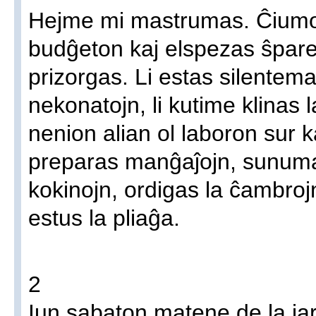
Hejme mi mastrumas. Ĉiumon
budĝeton kaj elspezas ŝpare
prizorgas. Li estas silentema
nekonatojn, li kutime klinas 
nenion alian ol laboron sur 
preparas manĝaĵojn, sunumas
kokinojn, ordigas la ĉambrojn
estus la pliaĝa.
2
Iun sabaton matene de la ja