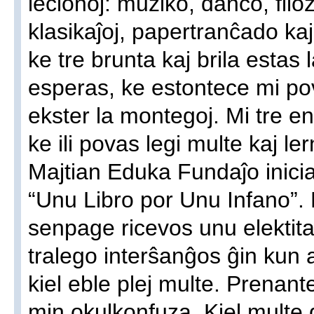
lecionoj: muziko, danco, filoz
klasikaĵoj, papertranĉado kaj 
ke tre brunta kaj brila estas
esperas, ke estontece mi pov
ekster la montegoj. Mi tre en
ke ili povas legi multe kaj le
Majtian Eduka Fundaĵo inic
“Unu Libro por Unu Infano”. 
senpage ricevos unu elektitan
tralego interŝanĝos ĝin kun a
kiel eble plej multe. Prenante
min okulkonfuza. Kiel multe d