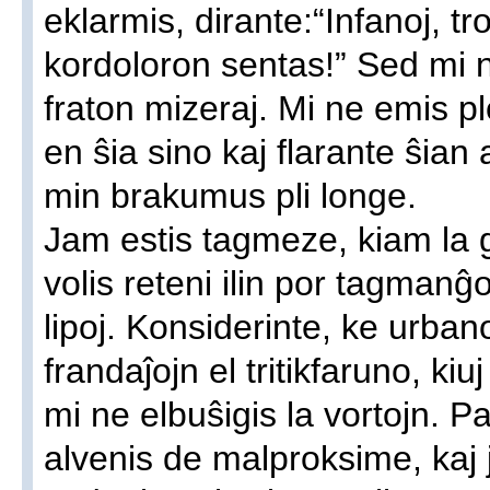
eklarmis, dirante:“Infanoj, tr
kordoloron sentas!” Sed mi n
fraton mizeraj. Mi ne emis p
en ŝia sino kaj flarante ŝian 
min brakumus pli longe.
Jam estis tagmeze, kiam la ge
volis reteni ilin por tagmanĝo
lipoj. Konsiderinte, ke urban
frandaĵojn el tritikfaruno, ki
mi ne elbuŝigis la vortojn. P
alvenis de malproksime, kaj