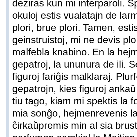
deziras kun mi interparoli. S
okuloj estis vualatajn de la
plori, brue plori. Tamen, esti
geinstruistoj, mi ne devis plo
malfebla knabino. En la hejmo
gepatroj, la ununura de ili. S
figuroj fariĝis malklaraj. Plur
gepatrojn, kies figuroj ankaŭ
tiu tago, kiam mi spektis la 
mia sonĝo, hejmenrevenis la 
ĉirkaŭpremis min al sia brust