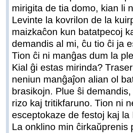
mirigita de tia domo, kian li 
Levinte la kovrilon de la kuir
maizkaĉon kun batatpecoj kaj
demandis al mi, ĉu tio ĉi ja 
Tion ĉi ni manĝas dum la ple
Kial ĝi estas mirinda? Traserĉ
neniun manĝaĵon alian ol ba
brasikojn. Plue ŝi demandis,
rizo kaj tritikfaruno. Tion ni
esceptokaze de festoj kaj la
La onklino min ĉirkaŭprenis p