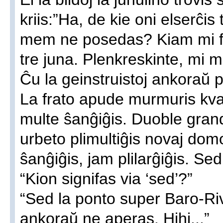
kriis:”Ha, de kie oni elserĉis 
mem ne posedas? Kiam mi for
tre juna. Plenkreskinte, mi m
Ĉu la geinstruistoj ankoraŭ 
La frato apude murmuris kva
multe ŝanĝiĝis. Duoble grandi
urbeto plimultiĝis novaj domo
ŝanĝiĝis, jam plilarĝiĝis. Sed,
“Kion signifas via ‘sed’?”
“Sed la ponto super Baro-Riv
ankoraŭ ne aperas. Hihi...”