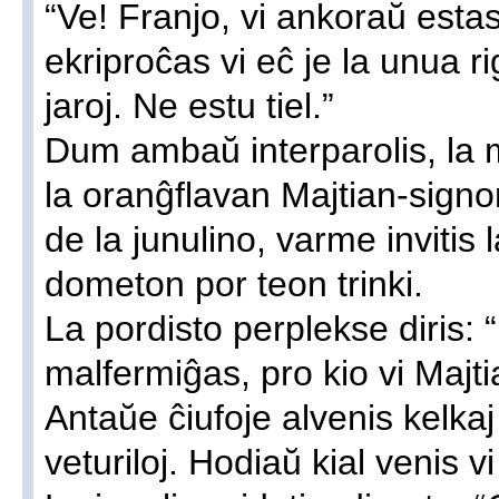
“Ve! Franjo, vi ankoraŭ estas
ekriproĉas vi eĉ je la unua ri
jaroj. Ne estu tiel.”
Dum ambaŭ interparolis, la m
la oranĝflavan Majtian-signo
de la junulino, varme invitis 
dometon por teon trinki.
La pordisto perplekse diris:
malfermiĝas, pro kio vi Majt
Antaŭe ĉiufoje alvenis kelka
veturiloj. Hodiaŭ kial venis v