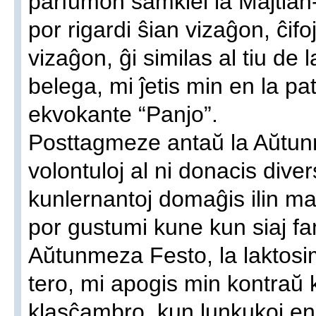
parfumon samkiel la Majtian-
por rigardi ŝian vizaĝon, ĉifo
vizaĝon, ĝi similas al tiu de 
belega, mi ĵetis min en la pa
ekvokante “Panjo”.
Posttagmeze antaŭ la Aŭtun
volontuloj al ni donacis dive
kunlernantoj domaĝis ilin man
por gustumi kune kun siaj fa
Aŭtunmeza Festo, la laktosimi
tero, mi apogis min kontraŭ 
klasĉambro, kun lunkukoj e