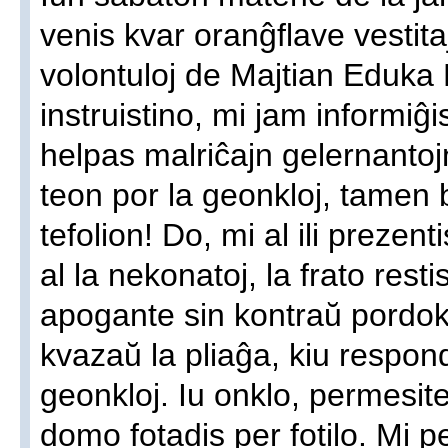
venis kvar oranĝflave vestitaj
volontuloj de Majtian Eduka 
instruistino, mi jam informiĝi
helpas malriĉajn gelernantoj
teon por la geonkloj, tamen 
tefolion! Do, mi al ili prezen
al la nekonatoj, la frato resti
apogante sin kontraŭ pordokla
kvazaŭ la pliaĝa, kiu respon
geonkloj. Iu onklo, permesite 
domo fotadis per fotilo. Mi pe