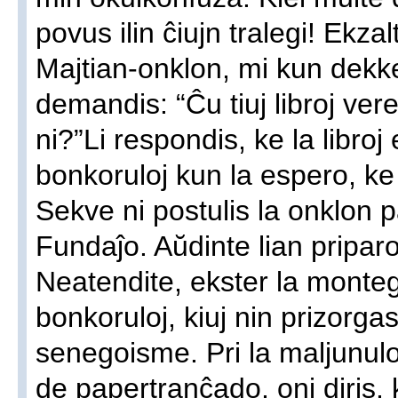
povus ilin ĉiujn tralegi! Ekzal
Majtian-onklon, mi kun dekke
demandis: “Ĉu tiuj libroj ve
ni?”Li respondis, ke la libroj
bonkoruloj kun la espero, ke n
Sekve ni postulis la onklon p
Fundaĵo. Aŭdinte lian priparo
Neatendite, ekster la monteg
bonkoruloj, kiuj nin prizorg
senegoisme. Pri la maljunulo
de papertranĉado, oni diris, 