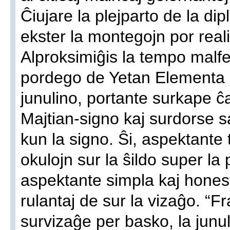
Ĉiujare la plejparto de la dip
ekster la montegojn por reali
Alproksimiĝis la tempo malfe
pordego de Yetan Elementa Le
junulino, portante surkape ĉ
Majtian-signo kaj surdorse 
kun la signo. Ŝi, aspektante t
okulojn sur la ŝildo super la 
aspektante simpla kaj honest
rulantaj de sur la vizaĝo. “Fr
survizaĝe per basko, la junulo