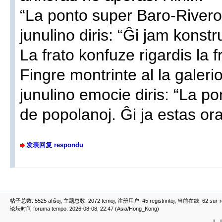
“La ponto super Baro-River
junulino diris: “Ĝi jam konstru
La frato konfuze rigardis la f
Fingre montrinte al la galerio
junulino emocie diris: “La pon
de popolanoj. Ĝi ja estas ora
发表回复 respondu
帖子总数: 5525 afiŝoj; 主题总数: 2072 temoj; 注册用户: 45 registrintoj; 当前在线: 62 sur-ret
论坛时间 foruma tempo: 2026-08-08, 22:47 (Asia/Hong_Kong)