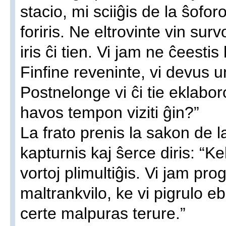
stacio, mi sciiĝis de la ŝofor
foriris. Ne eltrovinte vin surv
iris ĉi tien. Vi jam ne ĉeesti
Finfine reveninte, vi devus u
Postnelonge vi ĉi tie eklabor
havos tempon viziti ĝin?”
La frato prenis la sakon de la 
kapturnis kaj ŝerce diris: “Kel
vortoj plimultiĝis. Vi jam pro
maltrankvilo, ke vi pigrulo e
certe malpuras terure.”