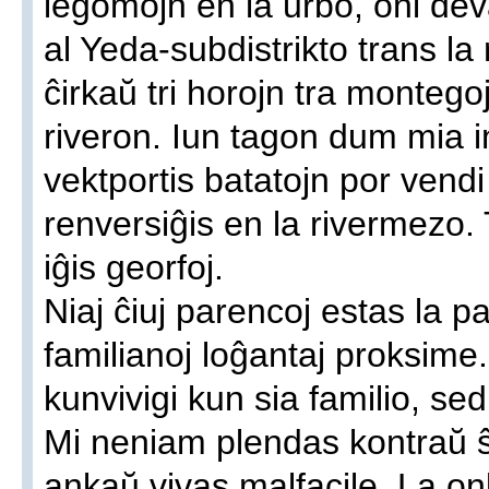
legomojn en la urbo, oni dev
al Yeda-subdistrikto trans la
ĉirkaŭ tri horojn tra monteg
riveron. Iun tagon dum mia i
vektportis batatojn por vendi
renversiĝis en la rivermezo. 
iĝis georfoj.
Niaj ĉiuj parencoj estas la pa
familianoj loĝantaj proksime.
kunvivigi kun sia familio, se
Mi neniam plendas kontraŭ ŝi,
ankaŭ vivas malfacile. La on