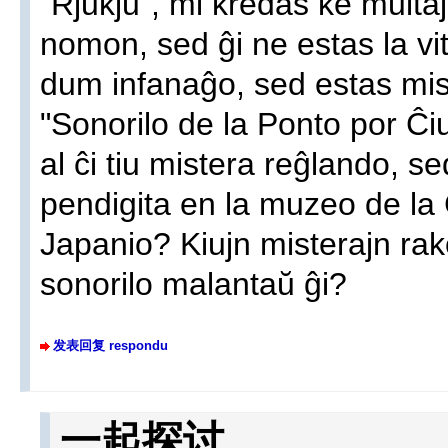
"Rjukju", mi kredas ke multa
nomon, sed ĝi ne estas la vitr
dum infanaĝo, sed estas mist
"Sonorilo de la Ponto por Ĉiu
al ĉi tiu mistera reĝlando, se
pendigita en la muzeo de la
Japanio? Kiujn misterajn rako
sonorilo malantaŭ ĝi?
发表回复 respondu
一起探讨