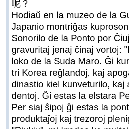
呢？
Hodiaŭ en la muzeo de la G
Japanio montriĝas kuprosono
Sonorilo de la Ponto por Ĉiuj
gravuritaj jenaj ĉinaj vortoj:
loko de la Suda Maro. Ĝi kun
tri Korea reĝlandoj, kaj apo
dinastio kiel kunveturilo, kaj 
dentoj. Ĝi estas la elstara Pe
Per siaj ŝipoj ĝi estas la pont
produktaĵoj kaj trezoroj pleni