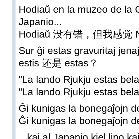
Hodiaŭ en la muzeo de la 
Japanio...
Hodiaŭ 没有错，但我感觉
Sur ĝi estas gravuritaj jenaj
estis 还是 estas？
"La lando Rjukju estas bel
"La lando Rjukju estas bel
Ĝi kunigas la bonegaĵojn de
Ĝi kunigas la bonegaĵojn de
...kaj al Japanio kiel lipo ka