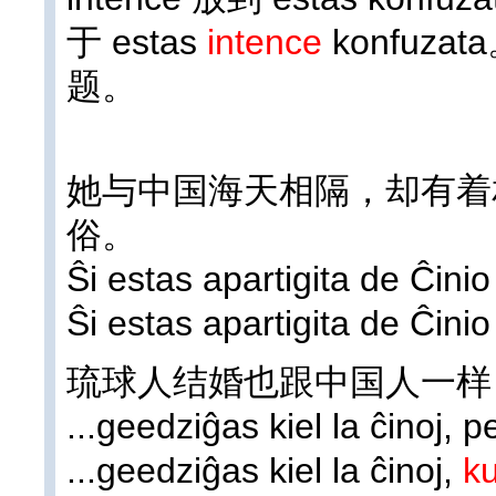
于 estas
intence
konfuz
题。
她与中国海天相隔，却有着
俗。
Ŝi estas apartigita de Ĉinio 
Ŝi estas apartigita de Ĉini
琉球人结婚也跟中国人一样
...geedziĝas kiel la ĉinoj, 
...geedziĝas kiel la ĉinoj,
k