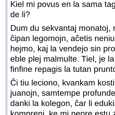
Kiel mi povus en la sama ta
de li?
Dum du sekvantaj monatoj, n
ĉipan legomojn, aĉetis neniu
hejmo, kaj la vendejo sin pro
eble plej malmulte. Tiel, je 
finfine repagis la tutan prun
Ĉi tiu leciono, kvankam kosti
juanojn, samtempe profunde 
danki la kolegon, ĉar li eduki
kompreni, ke mi nepre estu