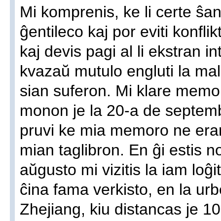
Mi komprenis, ke li certe ŝan
ĝentileco kaj por eviti konflik
kaj devis pagi al li ekstran
kvazaŭ mutulo engluti la ma
sian suferon. Mi klare memor
monon je la 20-a de septemb
pruvi ke mia memoro ne erari
mian taglibron. En ĝi estis no
aŭgusto mi vizitis la iam l
ĉina fama verkisto, en la ur
Zhejiang, kiu distancas je 10