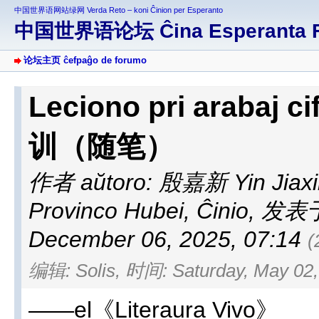
中国世界语网站绿网 Verda Reto – koni Ĉinion per Esperanto
中国世界语论坛 Ĉina Esperanta 
论坛主页 ĉefpaĝo de forumo
Leciono pri araba
训（随笔）
作者 aŭtoro:
殷嘉新 Yin Jiaxi
Provinco Hubei, Ĉinio
,
发表于 a
December 06, 2025, 07:14
(
编辑: Solis, 时间: Saturday, May 02,
——el《Literaura Vivo》