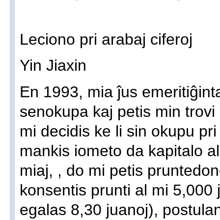
Leciono pri arabaj ciferoj
Yin Jiaxin
En 1993, mia ĵus emeritiĝinta
senokupa kaj petis min trovi 
mi decidis ke li sin okupu p
mankis iometo da kapitalo al 
miaj, , do mi petis pruntedo
konsentis prunti al mi 5,000
egalas 8,30 juanoj), postul