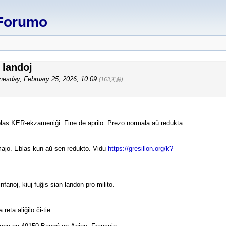
Forumo
 landoj
esday, February 25, 2026, 10:09
(163天前)
Eblas KER-ekzameniĝi. Fine de aprilo. Prezo normala aŭ redukta.
 majo. Eblas kun aŭ sen redukto. Vidu
https://gresillon.org/k?
fanoj, kiuj fuĝis sian landon pro milito. ️
reta aliĝilo ĉi-tie.