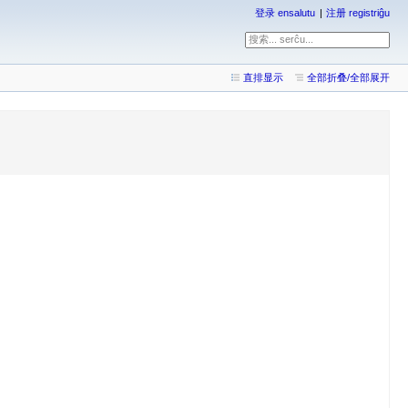
登录 ensalutu
注册 registriĝu
直排显示
全部折叠/全部展开