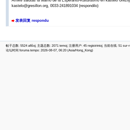
Amike salutas la teamo de la Esperanto-Kulturdomo en kastelo Grezil
kastelo@gresillon.org, 0033-241891034 (respondilo)
发表回复 respondu
帖子总数: 5524 afiŝoj; 主题总数: 2071 temoj; 注册用户: 45 registrintoj; 当前在线: 51 sur-ret
论坛时间 foruma tempo: 2026-08-07, 06:20 (Asia/Hong_Kong)