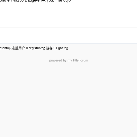
jono en 49150 Baugé-en-Anĵou, Francujo
antoj (注册用户 0 registrintoj; 游客 51 gastoj)
powered by my little forum