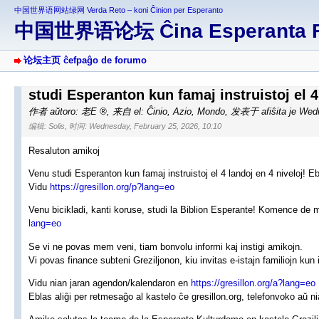
中国世界语网站绿网 Verda Reto – koni Ĉinion per Esperanto
中国世界语论坛 Ĉina Esperanta 
论坛主页 ĉefpaĝo de forumo
studi Esperanton kun famaj instruistoj el 4
作者 aŭtoro:
老E
,
来自 el: Ĉinio, Azio, Mondo
,
发表于 afiŝita je Wedn
编辑: Solis, 时间: Wednesday, February 25, 2026, 10:10
Resaluton amikoj
Venu studi Esperanton kun famaj instruistoj el 4 landoj en 4 niveloj! 
Vidu
https://gresillon.org/p?lang=eo
Venu bicikladi, kanti koruse, studi la Biblion Esperante! Komence de
lang=eo
Se vi ne povas mem veni, tiam bonvolu informi kaj instigi amikojn.
Vi povas finance subteni Greziljonon, kiu invitas e-istajn familiojn kun in
Vidu nian jaran agendon/kalendaron en
https://gresillon.org/a?lang=eo
Eblas aliĝi per retmesaĝo al kastelo ĉe gresillon.org, telefonvoko aŭ nia 