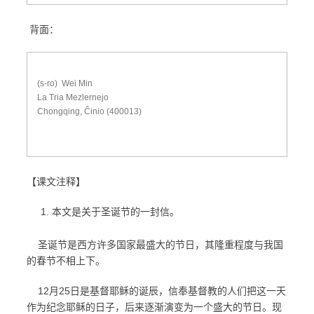
背面：
(s-ro) Wei Min
La Tria Mezlernejo
Chongqing, Ĉinio (400013)
【课文注释】
本文是关于圣诞节的一封信。
圣诞节是西方许多国家最盛大的节日，其隆重程度与我国
的春节不相上下。
12月25日是基督耶稣的诞辰，信奉基督教的人们把这一天
作为纪念耶稣的日子，后来逐渐演变为一个盛大的节日。现