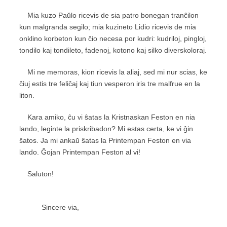
Mia kuzo Paŭlo ricevis de sia patro bonegan tranĉilon
kun malgranda segilo; mia kuzineto Lidio ricevis de mia
onklino korbeton kun ĉio necesa por kudri: kudriloj, pingloj,
tondilo kaj tondileto, fadenoj, kotono kaj silko diverskoloraj.
Mi ne memoras, kion ricevis la aliaj, sed mi nur scias, ke
ĉiuj estis tre feliĉaj kaj tiun vesperon iris tre malfrue en la
liton.
Kara amiko, ĉu vi ŝatas la Kristnaskan Feston en nia
lando, leginte la priskribadon? Mi estas certa, ke vi ĝin
ŝatos. Ja mi ankaŭ ŝatas la Printempan Feston en via
lando. Ĝojan Printempan Feston al vi!
Saluton!
Sincere via,