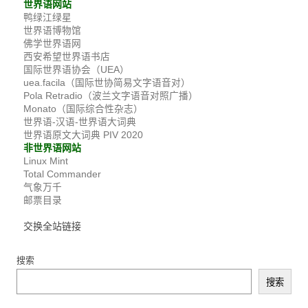
世界语网站
鸭绿江绿星
世界语博物馆
佛学世界语网
西安希望世界语书店
国际世界语协会（UEA）
uea.facila（国际世协简易文字语音对）
Pola Retradio（波兰文字语音对照广播）
Monato（国际综合性杂志）
世界语-汉语-世界语大词典
世界语原文大词典 PIV 2020
非世界语网站
Linux Mint
Total Commander
气象万千
邮票目录
交换全站链接
搜索
搜索