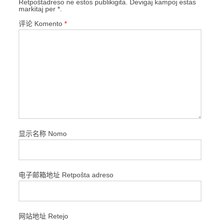
Retpoŝtadreso ne estos publikigita. Devigaj kampoj estas
markitaj per *.
评论 Komento
*
显示名称 Nomo
电子邮箱地址 Retpoŝta adreso
网站地址 Retejo