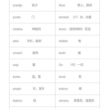
oranĝo 桔子
ŝlosi 锁上，锁闭
pordo 门
kontraŭ （介）对，向着
mistera 神秘的
krono （装饰用的）花冠
abio 冷杉，枞树
elektro 电
ornami 装饰
kudri 缝
segi 锯
ĉio （代）一切
korbo 篮，筐
tondi 剪
pinglo 针，发针
kotono 棉
fadeno 线
sincera 真挚的，诚恳的