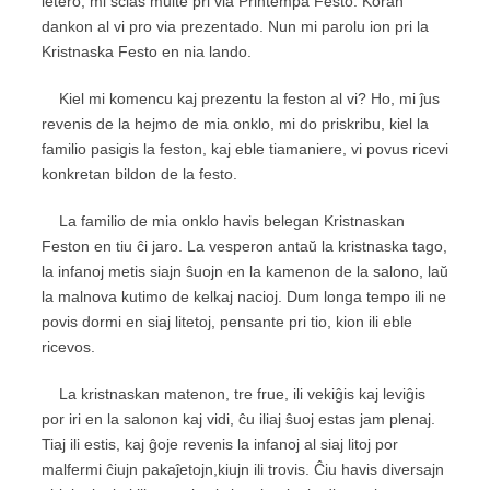
letero, mi scias multe pri via Printempa Festo. Koran
dankon al vi pro via prezentado. Nun mi parolu ion pri la
Kristnaska Festo en nia lando.
Kiel mi komencu kaj prezentu la feston al vi? Ho, mi ĵus
revenis de la hejmo de mia onklo, mi do priskribu, kiel la
familio pasigis la feston, kaj eble tiamaniere, vi povus ricevi
konkretan bildon de la festo.
La familio de mia onklo havis belegan Kristnaskan
Feston en tiu ĉi jaro. La vesperon antaŭ la kristnaska tago,
la infanoj metis siajn ŝuojn en la kamenon de la salono, laŭ
la malnova kutimo de kelkaj nacioj. Dum longa tempo ili ne
povis dormi en siaj litetoj, pensante pri tio, kion ili eble
ricevos.
La kristnaskan matenon, tre frue, ili vekiĝis kaj leviĝis
por iri en la salonon kaj vidi, ĉu iliaj ŝuoj estas jam plenaj.
Tiaj ili estis, kaj ĝoje revenis la infanoj al siaj litoj por
malfermi ĉiujn pakaĵetojn,kiujn ili trovis. Ĉiu havis diversajn