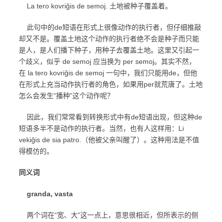
La tero kovriĝis de semoj. 土地被种子覆盖着。
此句中的de短语在形式上很像动作的执行者，但仔细推敲
却又不是。覆盖土地这个动作的执行者绝不会是种子而只能
是人，是人们播下种子，用种子去覆盖土地。这里又引起一
个歧义，似乎 de semoj 应当换为 per semoj。其实不然，
在 la tero kovriĝis de semoj 一句中，我们只能用de，但他
在形式上充当动作执行者的角色，如果用per就荒唐了。土地
怎么会发生“播种”这个动作呢？
因此，我们常常看到转换形式中有de短语出现，但这种de
短语多半不是动作的执行者。当然，也有人这样用：Li
vekiĝis de sia patro.（他被父亲叫醒了）。这种用法是不值
得模仿的。
同义词
granda, vasta
两个词在“宽、大”这一点上，意思很相近，但所表示的侧