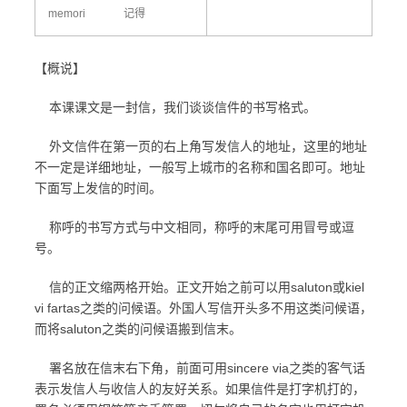
memori 记得
【概说】
本课课文是一封信，我们谈谈信件的书写格式。
外文信件在第一页的右上角写发信人的地址，这里的地址
不一定是详细地址，一般写上城市的名称和国名即可。地址
下面写上发信的时间。
称呼的书写方式与中文相同，称呼的末尾可用冒号或逗
号。
信的正文缩两格开始。正文开始之前可以用saluton或kiel
vi fartas之类的问候语。外国人写信开头多不用这类问候语，
而将saluton之类的问候语搬到信末。
署名放在信末右下角，前面可用sincere via之类的客气话
表示发信人与收信人的友好关系。如果信件是打字机打的，