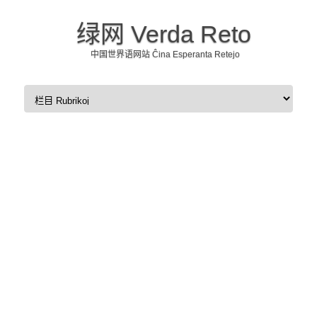
绿网 Verda Reto
中国世界语网站 Ĉina Esperanta Retejo
Skip to content