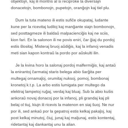
objektojn, kaj ili montris al si reciproke la diversajn
donacetojn, bombonojn, pupetojn, oranĝojn kaj tiel plu.
Dum la tuta mateno ili estis sufiĉe okupataj, ludante
kune per la ricevitaj ludiloj kaj manĝante siajn bombonojn,
sed posttagmeze ili baldaŭ malpacienciĝis kaj ne sciis,
kion fari. En la salonon ili ne povis eniri, ĉar ĝiaj du pordoj
estis ŝlositaj. Misteraj bruoj aŭdiĝis, kaj la infanoj venadis
meti sian kapon kontraŭ la pordo por aŭskulti ilin.
Je la kvina horo la salonaj pordoj malfermiĝis, kaj antaŭ
la enirantoj ĉarmataj staris belega abio ŝarĝita per
multegaj ornamaĵoj, orumitaj nuksoj, pomoj, bombonaj
kronetoj k.t.p. La arbo estis lumigata per multego da
elektraj lampetoj ruĝaj, verdaj kaj bluaj. Sub la abio kuŝis
ankoraŭ novaj donacoj por la infanoj, pli grandaj kaj pli
belaj ol tiuj, kiujn ili ricevis la matenon en siaj ŝuoj. Ne nur
por ili, sed ankaŭ por la gepatroj estis kelkaj pakaĵoj, kaj
post kelkaj minutoj, ĉiuj, junaj kaj maljunaj, estis kontentaj,
ridetantaj kaj dankantaj unu la alian.