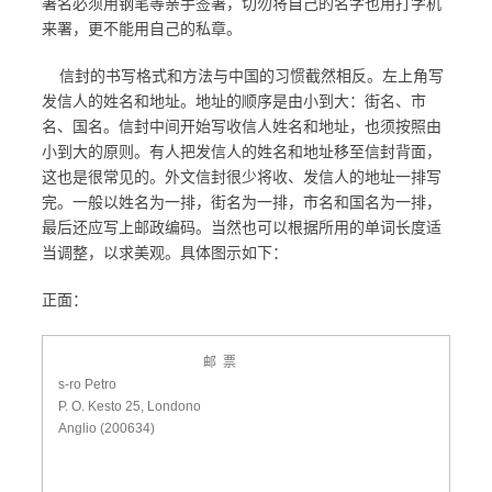
署名必须用钢笔等亲手签署，切勿将自己的名字也用打字机
来署，更不能用自己的私章。
信封的书写格式和方法与中国的习惯截然相反。左上角写
发信人的姓名和地址。地址的顺序是由小到大：街名、市
名、国名。信封中间开始写收信人姓名和地址，也须按照由
小到大的原则。有人把发信人的姓名和地址移至信封背面，
这也是很常见的。外文信封很少将收、发信人的地址一排写
完。一般以姓名为一排，街名为一排，市名和国名为一排，
最后还应写上邮政编码。当然也可以根据所用的单词长度适
当调整，以求美观。具体图示如下：
正面：
邮 票
s-ro Petro
P. O. Kesto 25, Londono
Anglio (200634)