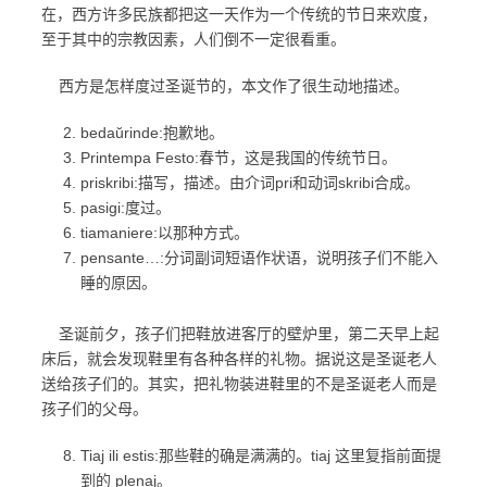
在，西方许多民族都把这一天作为一个传统的节日来欢度，
至于其中的宗教因素，人们倒不一定很看重。
西方是怎样度过圣诞节的，本文作了很生动地描述。
bedaŭrinde:抱歉地。
Printempa Festo:春节，这是我国的传统节日。
priskribi:描写，描述。由介词pri和动词skribi合成。
pasigi:度过。
tiamaniere:以那种方式。
pensante…:分词副词短语作状语，说明孩子们不能入
睡的原因。
圣诞前夕，孩子们把鞋放进客厅的壁炉里，第二天早上起
床后，就会发现鞋里有各种各样的礼物。据说这是圣诞老人
送给孩子们的。其实，把礼物装进鞋里的不是圣诞老人而是
孩子们的父母。
Tiaj ili estis:那些鞋的确是满满的。tiaj 这里复指前面提
到的 plenaj。