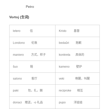
Petro
Vortoj (生词)
letero 信
Kristo 基督
Londono 伦敦
bedaŭri 抱歉
maniero 方式，样子
konkreta 具体的
ŝuo 鞋
kameno 壁炉
salono 客厅
veki 唤醒，叫醒
paki 包，扎，捆
reciproke 相互
donaci 赠送，-o 礼品
pupo 洋娃娃