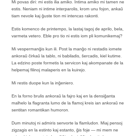
Mi povas diri: mi estis ilia amiko. Intima amiko mi tamen ne
estis. Neniam ni intime interparolis, krom unu fojon, ankaŭ
tiam nevole kaj ĝuste tion mi intencas rakonti.
Estis komenco de printempo, la lastaj tagoj de aprilo, bela,
varmeta vetero. Eble pro tio ni estis iom pli komunikemaj?
Mi vespermanĝis kun ili. Post la manĝo ni restadis iomete
ankoraŭ ĉirkaŭ la tablo, ni babiladis, ŝercadis, kiel kutime.
La edzino poste formetis la servicon kaj akompanate de la
helpemaj filinoj malaperis en la kuirejo.
Mi restis duope kun la inĝeniero.
En la forno brulis ankoraŭ la fajro kaj en la densiĝanta
malhelo la flagranta lumo de la flamoj kreis ian ankoraŭ ne
sentitan romantikan humoron.
Dum minutoj ni admiris senvorte la flamludon. Miaj pensoj
zigzagis en la estinto kaj estanto, ĝis foje — mi mem ne