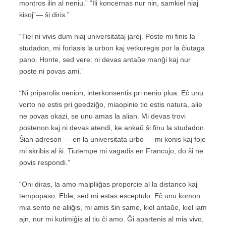
montros ilin al neniu.” “Ili koncernas nur nin, samkiel niaj
kisoj”— ŝi diris.”
“Tiel ni vivis dum niaj universitataj jaroj. Poste mi finis la
studadon, mi forlasis la urbon kaj vetkuregis por la ĉiutaga
pano. Honte, sed vere: ni devas antaŭe manĝi kaj nur
poste ni povas ami.”
“Ni priparolis nenion, interkonsentis pri nenio plua. Eĉ unu
vorto ne estis pri geedziĝo, miaopinie tio estis natura, alie
ne povas okazi, se unu amas la alian. Mi devas trovi
postenon kaj ni devas atendi, ke ankaŭ ŝi finu la studadon.
Ŝian adreson — en la universitata urbo — mi konis kaj foje
mi skribis al ŝi. Tiutempe mi vagadis en Francujo, do ŝi ne
povis respondi.”
“Oni diras, la amo malpliiĝas proporcie al la distanco kaj
tempopaso. Eble, sed mi estas esceptulo. Eĉ unu komon
mia sento ne aliiĝis, mi amis ŝin same, kiel antaŭe, kiel iam
ajn, nur mi kutimiĝis al tiu ĉi amo. Ĝi apartenis al mia vivo,