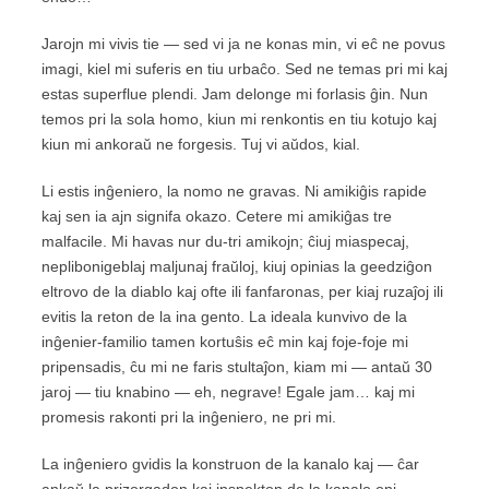
Jarojn mi vivis tie — sed vi ja ne konas min, vi eĉ ne povus
imagi, kiel mi suferis en tiu urbaĉo. Sed ne temas pri mi kaj
estas superflue plendi. Jam delonge mi forlasis ĝin. Nun
temos pri la sola homo, kiun mi renkontis en tiu kotujo kaj
kiun mi ankoraŭ ne forgesis. Tuj vi aŭdos, kial.
Li estis inĝeniero, la nomo ne gravas. Ni amikiĝis rapide
kaj sen ia ajn signifa okazo. Cetere mi amikiĝas tre
malfacile. Mi havas nur du-tri amikojn; ĉiuj miaspecaj,
neplibonigeblaj maljunaj fraŭloj, kiuj opinias la geedziĝon
eltrovo de la diablo kaj ofte ili fanfaronas, per kiaj ruzaĵoj ili
evitis la reton de la ina gento. La ideala kunvivo de la
inĝenier-familio tamen kortuŝis eĉ min kaj foje-foje mi
pripensadis, ĉu mi ne faris stultaĵon, kiam mi — antaŭ 30
jaroj — tiu knabino — eh, negrave! Egale jam… kaj mi
promesis rakonti pri la inĝeniero, ne pri mi.
La inĝeniero gvidis la konstruon de la kanalo kaj — ĉar