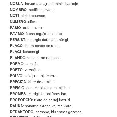
NOBLA
: havanta altajn moralajn kvalitojn.
NOMBRO
: nedifinita kvanto.
NOTI
: skribi resumon.
NUMERO
: cifero.
PASIO
: arda deziro.
PAVIMO
: ŝtona tegaĵo de strato.
PERSISTI
: energie daŭri aŭ daŭrigi.
PLACO
: libera spaco en urbo.
PLAĈI
: kontentigi.
PLANDO
: suba parto de piedo.
POEMO
: versaĵo.
POETO
: versaĵisto.
POLVO
: sekaj eretoj de tero.
PRECIZA
: klare determinita.
PREMIO
: donaco al konkursgajninto.
PROMESI
: certigi, ke oni faros ion.
PROPORCIO
: rilato de partoj inter si.
RAŬKA
: sonanta skrape kaj malklare.
REDAKTORO
: persono, kiu estras gazeton.