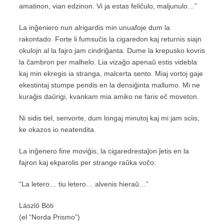
amatinon, vian edzinon. Vi ja estas feliĉulo, maljunulo…”
La inĝeniero nun alrigardis min unuafoje dum la
rakontado. Forte li fumsuĉis la cigaredon kaj returnis siajn
okulojn al la fajro jam cindriĝanta. Dume la krepusko kovris
la ĉambron per malhelo. Lia vizaĝo apenaŭ estis videbla
kaj min ekregis ia stranga, malcerta sento. Miaj vortoj gaje
ekestintaj stumpe pendis en la densiĝinta mallumo. Mi ne
kuraĝis daŭrigi, kvankam mia amiko ne faris eĉ moveton.
Ni sidis tiel, senvorte, dum longaj minutoj kaj mi jam sciis,
ke okazos io neatendita.
La inĝenero fine moviĝis, la cigaredrestaĵon ĵetis en la
fajron kaj ekparolis per strange raŭka voĉo:
“La letero… tiu letero… alvenis hieraŭ…”
Lászlő Böti
(el “Norda Prismo”)