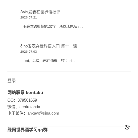
Avis
发表在
世界语批评
2026.07.21
有道本语视频是137个，所以现在Jan …
ĉino
发表在
世界语入门 第十一课
2026.07.03
-ind，后缀，表示“值得…的”： ri…
登录
网站联系 kontakti
QQ：379561659
微信：centrolando
电子邮件：
ankaw@sina.com
绿网世界语学习qq群