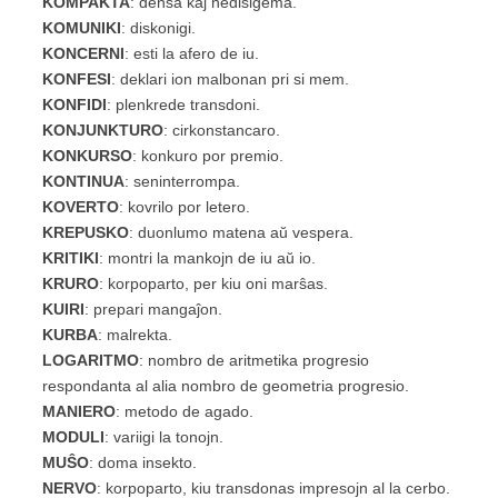
KOMPAKTA
: densa kaj nedisiĝema.
KOMUNIKI
: diskonigi.
KONCERNI
: esti la afero de iu.
KONFESI
: deklari ion malbonan pri si mem.
KONFIDI
: plenkrede transdoni.
KONJUNKTURO
: cirkonstancaro.
KONKURSO
: konkuro por premio.
KONTINUA
: seninterrompa.
KOVERTO
: kovrilo por letero.
KREPUSKO
: duonlumo matena aŭ vespera.
KRITIKI
: montri la mankojn de iu aŭ io.
KRURO
: korpoparto, per kiu oni marŝas.
KUIRI
: prepari mangaĵon.
KURBA
: malrekta.
LOGARITMO
: nombro de aritmetika progresio
respondanta al alia nombro de geometria progresio.
MANIERO
: metodo de agado.
MODULI
: variigi la tonojn.
MUŜO
: doma insekto.
NERVO
: korpoparto, kiu transdonas impresojn al la cerbo.