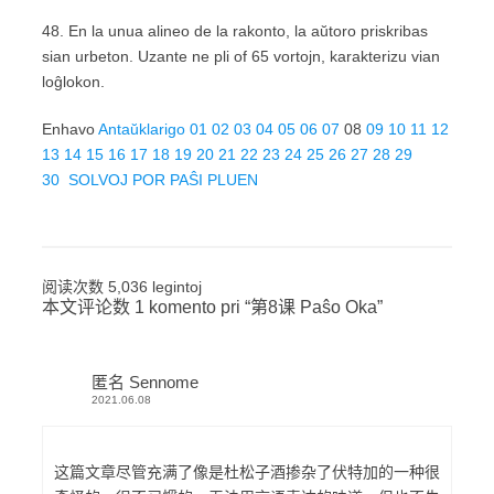
48. En la unua alineo de la rakonto, la aŭtoro priskribas
sian urbeton. Uzante ne pli of 65 vortojn, karakterizu vian
loĝlokon.
Enhavo
Antaŭklarigo
01
02
03
04
05
06
07
08
09
10
11
12
13
14
15
16
17
18
19
20
21
22
23
24
25
26
27
28
29
30
SOLVOJ
POR PAŜI PLUEN
阅读次数 5,036 legintoj
本文评论数 1 komento pri “
第8课 Paŝo Oka
”
匿名 Sennome
2021.06.08
这篇文章尽管充满了像是杜松子酒掺杂了伏特加的一种很