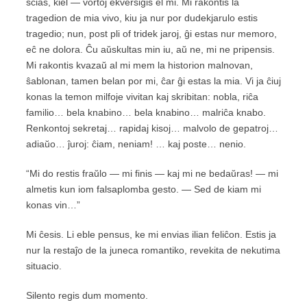
scias, kiel — vortoj ekverŝiĝis el mi. Mi rakontis la
tragedion de mia vivo, kiu ja nur por dudekjarulo estis
tragedio; nun, post pli of tridek jaroj, ĝi estas nur memoro,
eĉ ne dolora. Ĉu aŭskultas min iu, aŭ ne, mi ne pripensis.
Mi rakontis kvazaŭ al mi mem la historion malnovan,
ŝablonan, tamen belan por mi, ĉar ĝi estas la mia. Vi ja ĉiuj
konas la temon milfoje vivitan kaj skribitan: nobla, riĉa
familio… bela knabino… bela knabino… malriĉa knabo.
Renkontoj sekretaj… rapidaj kisoj… malvolo de gepatroj…
adiaŭo… ĵuroj: ĉiam, neniam! … kaj poste… nenio.
“Mi do restis fraŭlo — mi finis — kaj mi ne bedaŭras! — mi
almetis kun iom falsaplomba gesto. — Sed de kiam mi
konas vin…”
Mi ĉesis. Li eble pensus, ke mi envias ilian feliĉon. Estis ja
nur la restaĵo de la juneca romantiko, revekita de nekutima
situacio.
Silento regis dum momento.