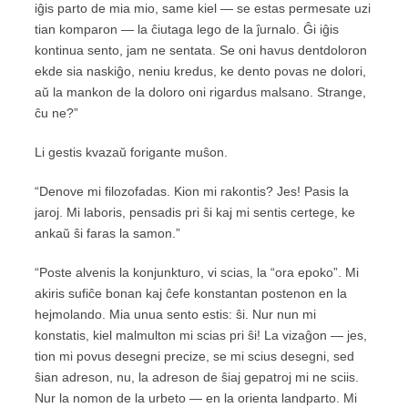
iĝis parto de mia mio, same kiel — se estas permesate uzi
tian komparon — la ĉiutaga lego de la ĵurnalo. Ĝi iĝis
kontinua sento, jam ne sentata. Se oni havus dentdoloron
ekde sia naskiĝo, neniu kredus, ke dento povas ne dolori,
aŭ la mankon de la doloro oni rigardus malsano. Strange,
ĉu ne?”
Li gestis kvazaŭ forigante muŝon.
“Denove mi filozofadas. Kion mi rakontis? Jes! Pasis la
jaroj. Mi laboris, pensadis pri ŝi kaj mi sentis certege, ke
ankaŭ ŝi faras la samon.”
“Poste alvenis la konjunkturo, vi scias, la “ora epoko”. Mi
akiris sufiĉe bonan kaj ĉefe konstantan postenon en la
hejmolando. Mia unua sento estis: ŝi. Nur nun mi
konstatis, kiel malmulton mi scias pri ŝi! La vizaĝon — jes,
tion mi povus desegni precize, se mi scius desegni, sed
ŝian adreson, nu, la adreson de ŝiaj gepatroj mi ne sciis.
Nur la nomon de la urbeto — en la orienta landparto. Mi