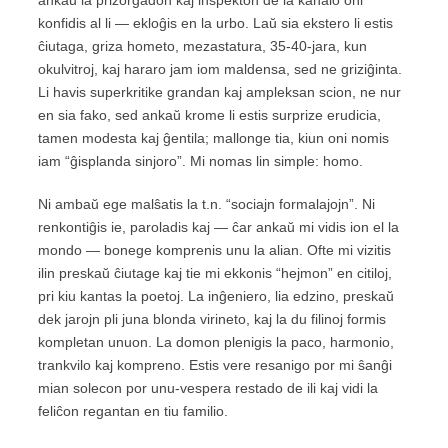
ankaŭ la prizorgadon kaj inspekton de la kanalo oni
konfidis al li — ekloĝis en la urbo. Laŭ sia ekstero li estis
ĉiutaga, griza hometo, mezastatura, 35-40-jara, kun
okulvitroj, kaj hararo jam iom maldensa, sed ne griziĝinta.
Li havis superkritike grandan kaj ampleksan scion, ne nur
en sia fako, sed ankaŭ krome li estis surprize erudicia,
tamen modesta kaj ĝentila; mallonge tia, kiun oni nomis
iam “ĝisplanda sinjoro”. Mi nomas lin simple: homo.
Ni ambaŭ ege malŝatis la t.n. “sociajn formalajojn”. Ni
renkontiĝis ie, paroladis kaj — ĉar ankaŭ mi vidis ion el la
mondo — bonege komprenis unu la alian. Ofte mi vizitis
ilin preskaŭ ĉiutage kaj tie mi ekkonis “hejmon” en citiloj,
pri kiu kantas la poetoj. La inĝeniero, lia edzino, preskaŭ
dek jarojn pli juna blonda virineto, kaj la du filinoj formis
kompletan unuon. La domon plenigis la paco, harmonio,
trankvilo kaj kompreno. Estis vere resanigo por mi ŝanĝi
mian solecon por unu-vespera restado de ili kaj vidi la
feliĉon regantan en tiu familio.