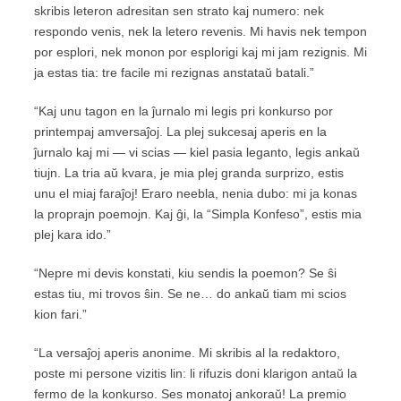
skribis leteron adresitan sen strato kaj numero: nek
respondo venis, nek la letero revenis. Mi havis nek tempon
por esplori, nek monon por esplorigi kaj mi jam rezignis. Mi
ja estas tia: tre facile mi rezignas anstataŭ batali.”
“Kaj unu tagon en la ĵurnalo mi legis pri konkurso por
printempaj amversaĵoj. La plej sukcesaj aperis en la
ĵurnalo kaj mi — vi scias — kiel pasia leganto, legis ankaŭ
tiujn. La tria aŭ kvara, je mia plej granda surprizo, estis
unu el miaj faraĵoj! Eraro neebla, nenia dubo: mi ja konas
la proprajn poemojn. Kaj ĝi, la “Simpla Konfeso”, estis mia
plej kara ido.”
“Nepre mi devis konstati, kiu sendis la poemon? Se ŝi
estas tiu, mi trovos ŝin. Se ne… do ankaŭ tiam mi scios
kion fari.”
“La versaĵoj aperis anonime. Mi skribis al la redaktoro,
poste mi persone vizitis lin: li rifuzis doni klarigon antaŭ la
fermo de la konkurso. Ses monatoj ankoraŭ! La premio