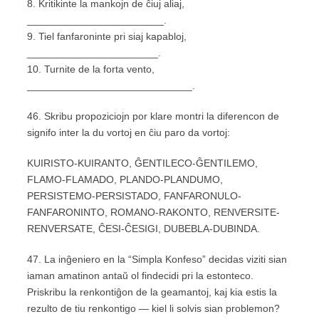
8. Kritikinte la mankojn de ĉiuj aliaj,
________________________.
9. Tiel fanfaroninte pri siaj kapabloj,
_______________________.
10. Turnite de la forta vento,
_____________________________.
46. Skribu propoziciojn por klare montri la diferencon de
signifo inter la du vortoj en ĉiu paro da vortoj:
KUIRISTO-KUIRANTO, ĜENTILECO-ĜENTILEMO,
FLAMO-FLAMADO, PLANDO-PLANDUMO,
PERSISTEMO-PERSISTADO, FANFARONULO-
FANFARONINTO, ROMANO-RAKONTO, RENVERSITE-
RENVERSATE, ĈESI-ĈESIGI, DUBEBLA-DUBINDA.
47. La inĝeniero en la “Simpla Konfeso” decidas viziti sian
iaman amatinon antaŭ ol findecidi pri la estonteco.
Priskribu la renkontiĝon de la geamantoj, kaj kia estis la
rezulto de tiu renkontigo — kiel li solvis sian problemon?