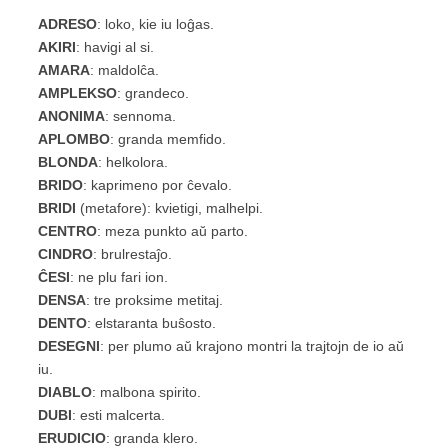
ADRESO
: loko, kie iu loĝas.
AKIRI
: havigi al si.
AMARA
: maldolĉa.
AMPLEKSO
: grandeco.
ANONIMA
: sennoma.
APLOMBO
: granda memfido.
BLONDA
: helkolora.
BRIDO
: kaprimeno por ĉevalo.
BRIDI
(metafore)
: kvietigi, malhelpi.
CENTRO
: meza punkto aŭ parto.
CINDRO
: brulrestaĵo.
ĈESI
: ne plu fari ion.
DENSA
: tre proksime metitaj.
DENTO
: elstaranta buŝosto.
DESEGNI
: per plumo aŭ krajono montri la trajtojn de io aŭ
iu.
DIABLO
: malbona spirito.
DUBI
: esti malcerta.
ERUDICIO
: granda klero.