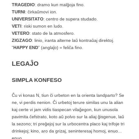
TRAGEDIO
: dramo kun malĝoja fino.
TURNI
: ĉirkaŭmovi ion.
UNIVERSITATO
: centro de supera studado.
VETI
: riski sumon en ludo.
VETERO
: stato de la atmosfero.
ZIGZAGO
: linio, iranta alterne laŭ kontraŭaj direktoj.
“
HAPPY
END
”
(anglaĵo)
= feliĉa fino.
LEGAĴO
SIMPLA KONFESO
Ĉu vi konas N, tiun ĉi urbeton en la orienta landparto? Se
ne, vi perdis nenion. Ĉi urbetoj terure similas unu la alian
kaj certe vi jam vidis tiaspecan vilaĝegon, kun unusola
pavimita ĉefstrato, koto aŭ polvo sur la aliaj ĝisgenue, laŭ
la sezono; tri preĝejoj sur la urbocentra placo kaj trifoje tri
drinkejoj; kino, aro da grizaj, seninteresaj homoj, enuo…
enuo…