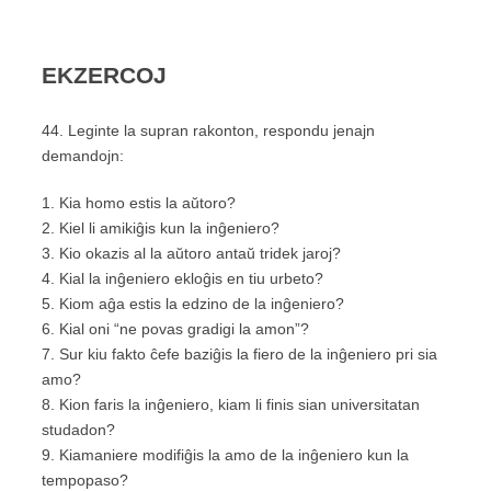
EKZERCOJ
44. Leginte la supran rakonton, respondu jenajn
demandojn:
1. Kia homo estis la aŭtoro?
2. Kiel li amikiĝis kun la inĝeniero?
3. Kio okazis al la aŭtoro antaŭ tridek jaroj?
4. Kial la inĝeniero ekloĝis en tiu urbeto?
5. Kiom aĝa estis la edzino de la inĝeniero?
6. Kial oni “ne povas gradigi la amon”?
7. Sur kiu fakto ĉefe baziĝis la fiero de la inĝeniero pri sia
amo?
8. Kion faris la inĝeniero, kiam li finis sian universitatan
studadon?
9. Kiamaniere modifiĝis la amo de la inĝeniero kun la
tempopaso?