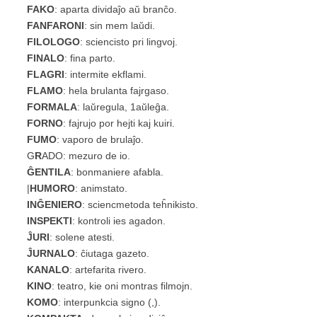
FAKO
: aparta dividaĵo aŭ branĉo.
FANFARONI
: sin mem laŭdi.
FILOLOGO
: sciencisto pri lingvoj.
FINALO
: fina parto.
FLAGRI
: intermite ekflami.
FLAMO
: hela brulanta fajrgaso.
FORMALA
: laŭregula, 1aŭleĝa.
FORNO
: fajrujo por hejti kaj kuiri.
FUMO
: vaporo de brulaĵo.
G
R
ADO: mezuro de io.
ĜENTILA
: bonmaniere afabla.
|
HUMORO
: animstato.
INĜENIERO
: sciencmetoda teĥnikisto.
INSPEKTI
: kontroli ies agadon.
ĴURI
: solene atesti.
ĴURNALO
: ĉiutaga gazeto.
KANALO
: artefarita rivero.
KINO
: teatro, kie oni montras filmojn.
KOMO
: interpunkcia signo
(,)
.