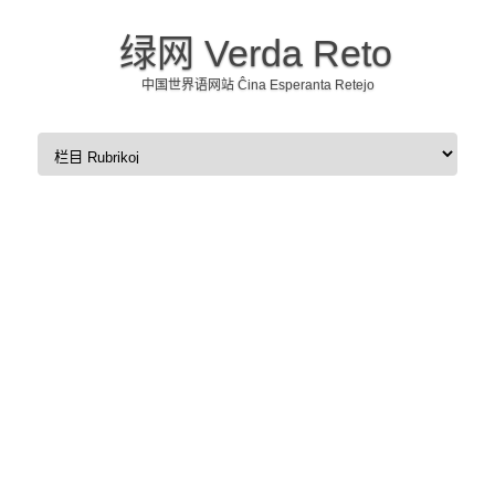
绿网 Verda Reto
中国世界语网站 Ĉina Esperanta Retejo
Skip to content