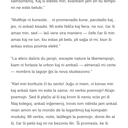
samsortanoj. Kaj ŝi elektis min, kvankam jam en tiu tempo
mi ne estis belulo.”
“Multfoje ni kunestis… ni promenadis kune, paroladis kaj…
jes, ni ankaŭ kisadis. Mi estis feliĉa kaj fiera, ne nur, ĉar ŝi
amas min, sed — laŭ vere vira maniero — ĉefe ĉar ŝi min
amas kaj ne iun, kiu estas pli bela, pli saĝa ol mi, kiun ŝi
ankau estus povinta elekti.”
“La afero daŭris du jarojn, escepte nature la libertempojn,
kiam ni forlasis la urbon kaj ni ambaŭ — almenaŭ mi certe
— nombris la tagojn ĝis la nova studsezono.”
“Kiel min konfuzis ĉi tiu sento! Juĝu vi mem, vi konas min
kaj ankaŭ tiam mi estis la sama: mi verkis poemojn! Aĉajn
poemojn. Sed ili plaĉis al ŝi kaj krom ŝi neniu sciis pri ili.
Niaj kolegoj, ankaŭ inĝenieroj, trovis iom ridinda jam ankaŭ
mian amon en la mondo de la logaritmoj kaj kompakt-
moduloj. Mi verkis, notis, laŭtlegis la poemojn, donis ilin al
ŝi, ĉar ŝi petis kaj mi ne bezonis ilin. Ŝi promesis, ke ŝi