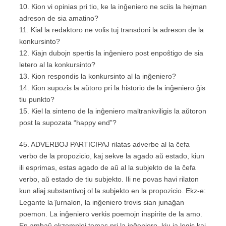
10. Kion vi opinias pri tio, ke la inĝeniero ne sciis la hejman
adreson de sia amatino?
11. Kial la redaktoro ne volis tuj transdoni la adreson de la
konkursinto?
12. Kiajn dubojn spertis la inĝeniero post enpoŝtigo de sia
letero al la konkursinto?
13. Kion respondis la konkursinto al la inĝeniero?
14. Kion supozis la aŭtoro pri la historio de la inĝeniero ĝis
tiu punkto?
15. Kiel la sinteno de la inĝeniero maltrankviligis la aŭtoron
post la supozata “happy end”?
45. ADVERBOJ PARTICIPAJ rilatas adverbe al la ĉefa
verbo de la propozicio, kaj sekve la agado aŭ estado, kiun
ili esprimas, estas agado de aŭ al la subjekto de la ĉefa
verbo, aŭ estado de tiu subjekto. Ili ne povas havi rilaton
kun aliaj substantivoj ol la subjekto en la propozicio. Ekz-e:
Legante la ĵurnalon, la inĝeniero trovis sian junaĝan
poemon. La inĝeniero verkis poemojn inspirite de la amo.
En ambaŭ ekzemploj temas pri la inĝeniero, kiu ja legis kaj