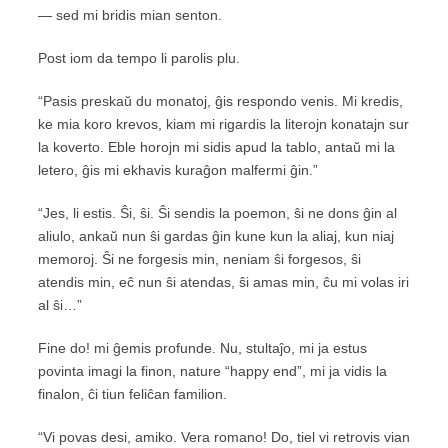
— sed mi bridis mian senton.
Post iom da tempo li parolis plu.
“Pasis preskaŭ du monatoj, ĝis respondo venis. Mi kredis,
ke mia koro krevos, kiam mi rigardis la literojn konatajn sur
la koverto. Eble horojn mi sidis apud la tablo, antaŭ mi la
letero, ĝis mi ekhavis kuraĝon malfermi ĝin.”
“Jes, li estis. Ŝi, ŝi. Ŝi sendis la poemon, ŝi ne dons ĝin al
aliulo, ankaŭ nun ŝi gardas ĝin kune kun la aliaj, kun niaj
memoroj. Ŝi ne forgesis min, neniam ŝi forgesos, ŝi
atendis min, eĉ nun ŝi atendas, ŝi amas min, ĉu mi volas iri
al ŝi…”
Fine do! mi ĝemis profunde. Nu, stultaĵo, mi ja estus
povinta imagi la finon, nature “happy end”, mi ja vidis la
finalon, ĉi tiun feliĉan familion.
“Vi povas desi, amiko. Vera romano! Do, tiel vi retrovis vian