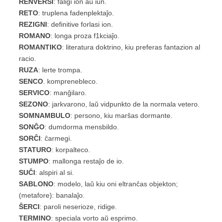
RENVERSI
: faligi ion aŭ iun.
RETO
: truplena fadenplektaĵo.
REZIGNI
: definitive forlasi ion.
ROMANO
: longa proza f1kciaĵo.
ROMANTIKO
: literatura doktrino, kiu preferas fantazion al
racio.
RUZA
: lerte trompa.
SENCO
. komprenebleco.
SERVICO
: manĝilaro.
SEZONO
: jarkvarono, laŭ vidpunkto de la normala vetero.
SOMNAMBULO
: persono, kiu marŝas dormante.
SONĜO
: dumdorma mensbildo.
SORĈI
: ĉarmegi.
STATURO
: korpalteco.
STUMPO
: mallonga restaĵo de io.
SUĈI
: alspiri al si.
SABLONO
: modelo, laŭ kiu oni eltranĉas objekton;
(metafore)
: banalaĵo.
ŜERCI
: paroli neserioze, ridige.
TERMINO
: speciala vorto aŭ esprimo.