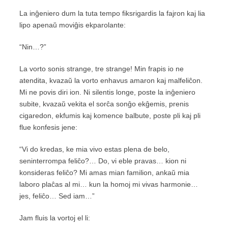
La inĝeniero dum la tuta tempo fiksrigardis la fajron kaj lia
lipo apenaŭ moviĝis ekparolante:
“Nin…?”
La vorto sonis strange, tre strange! Min frapis io ne
atendita, kvazaŭ la vorto enhavus amaron kaj malfeliĉon.
Mi ne povis diri ion. Ni silentis longe, poste la inĝeniero
subite, kvazaŭ vekita el sorĉa sonĝo ekĝemis, prenis
cigaredon, ekfumis kaj komence balbute, poste pli kaj pli
flue konfesis jene:
“Vi do kredas, ke mia vivo estas plena de belo,
seninterrompa feliĉo?… Do, vi eble pravas… kion ni
konsideras feliĉo? Mi amas mian familion, ankaŭ mia
laboro plaĉas al mi… kun la homoj mi vivas harmonie…
jes, feliĉo… Sed iam…”
Jam fluis la vortoj el li: