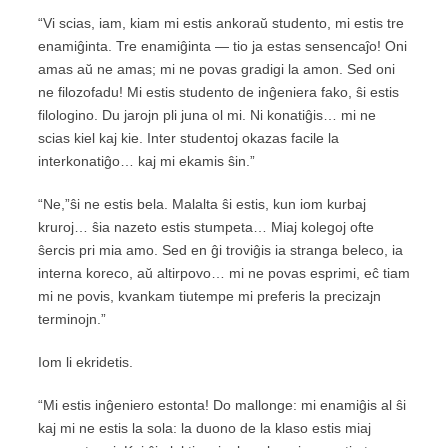
“Vi scias, iam, kiam mi estis ankoraŭ studento, mi estis tre
enamiĝinta. Tre enamiĝinta — tio ja estas sensencaĵo! Oni
amas aŭ ne amas; mi ne povas gradigi la amon. Sed oni
ne filozofadu! Mi estis studento de inĝeniera fako, ŝi estis
filologino. Du jarojn pli juna ol mi. Ni konatiĝis… mi ne
scias kiel kaj kie. Inter studentoj okazas facile la
interkonatiĝo… kaj mi ekamis ŝin.”
“Ne,”ŝi ne estis bela. Malalta ŝi estis, kun iom kurbaj
kruroj… ŝia nazeto estis stumpeta… Miaj kolegoj ofte
ŝercis pri mia amo. Sed en ĝi troviĝis ia stranga beleco, ia
interna koreco, aŭ altirpovo… mi ne povas esprimi, eĉ tiam
mi ne povis, kvankam tiutempe mi preferis la precizajn
terminojn.”
Iom li ekridetis.
“Mi estis inĝeniero estonta! Do mallonge: mi enamiĝis al ŝi
kaj mi ne estis la sola: la duono de la klaso estis miaj