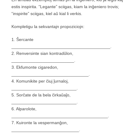
estis inspirita. “Legante” sciigas, kiam la inĝeniero trovis;
“inspirite” sciigas, kiel aŭ kial li verkis.
Kompletigu la sekvantajn propoziciojn:
1. Ŝercante
_________________________________________.
2. Renversinte sian kontradŭlon,
__________________________.
3. Ekfumonte cigaredon,
________________________________.
4. Komunikite per ĉiuj ĵurnaloj,
___________________________.
5. Sorĉate de la bela ĉirkaŭaĵo,
___________________________.
6. Alparolote,
________________________________________.
7. Kuironte la vespermanĝon,
____________________________.