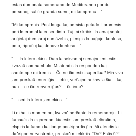
estas dumonata somerumo de Mediteraneo por du
personoj, sufiĉe granda sumo, mi komprenu…”
“Mi komprenis. Post longa kaj persista petado li promesis
peri leteron al la ensendinto. Tuj mi skribis: la amaj sentoj
ariĝintaj dum jaroj nun ŝvebis, plenigis la paĝojn: konfeso,
peto, riproĉoj kaj denove konfeso…”
“…. la letero ekiris. Dum la sekvantaj semajnoj mi estis
kvazaŭ somnambulo. Mi atendis la respondon kaj
samtempe mi tremis… Ĉu ne ĉio estis superflua? Mia vivo
jam preskaŭ enordiĝis… eble, verŝajne ankaw la ŝia… kaj
nun… se ĉio renversiĝos?… ĉu inde?…”
“… sed la letero jam ekiris…”
Li ekhaltis momenton, kvazaŭ serĉante la rememorojn. Li
fumsuĉis la cigaredon, kiu estis jam preskaŭ elbrulinta,
elspiris la fumon kaj longe postrigardis ĝin. Mi atendis la
daŭrigon nervostrede, preskaŭ mi ekkriis: “Do? Estis ŝi?”