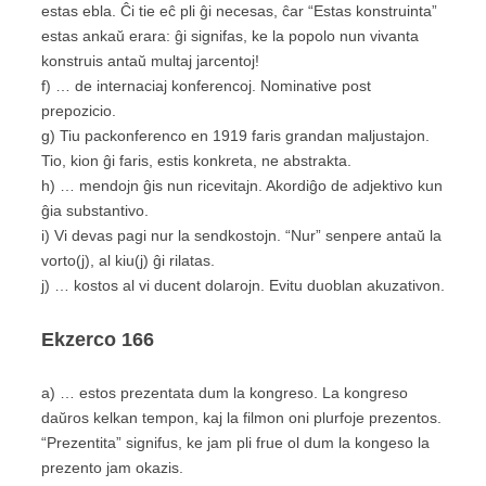
estas ebla. Ĉi tie eĉ pli ĝi necesas, ĉar “Estas konstruinta”
estas ankaŭ erara: ĝi signifas, ke la popolo nun vivanta
konstruis antaŭ multaj jarcentoj!
f) … de internaciaj konferencoj. Nominative post
prepozicio.
g) Tiu packonferenco en 1919 faris grandan maljustajon.
Tio, kion ĝi faris, estis konkreta, ne abstrakta.
h) … mendojn ĝis nun ricevitajn. Akordiĝo de adjektivo kun
ĝia substantivo.
i) Vi devas pagi nur la sendkostojn. “Nur” senpere antaŭ la
vorto
(j)
, al kiu
(j)
ĝi rilatas.
j) … kostos al vi ducent dolarojn. Evitu duoblan akuzativon.
Ekzerco
166
a) … estos prezentata dum la kongreso. La kongreso
daŭros kelkan tempon, kaj la filmon oni plurfoje prezentos.
“Prezentita” signifus, ke jam pli frue ol dum la kongeso la
prezento jam okazis.