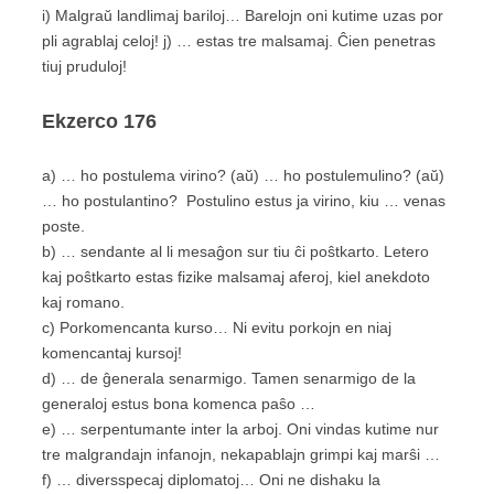
i) Malgraŭ landlimaj bariloj… Barelojn oni kutime uzas por
pli agrablaj celoj! j) … estas tre malsamaj. Ĉien penetras
tiuj pruduloj!
Ekzerco
176
a) … ho postulema virino?
(aŭ)
… ho postulemulino?
(aŭ)
… ho postulantino? Postulino estus ja virino, kiu … venas
poste.
b) … sendante al li mesaĝon sur tiu ĉi poŝtkarto. Letero
kaj poŝtkarto estas fizike malsamaj aferoj, kiel anekdoto
kaj romano.
c) Porkomencanta kurso… Ni evitu porkojn en niaj
komencantaj kursoj!
d) … de ĝenerala senarmigo. Tamen senarmigo de la
generaloj estus bona komenca paŝo …
e) … serpentumante inter la arboj. Oni vindas kutime nur
tre malgrandajn infanojn, nekapablajn grimpi kaj marŝi …
f) … diversspecaj diplomatoj… Oni ne dishaku la