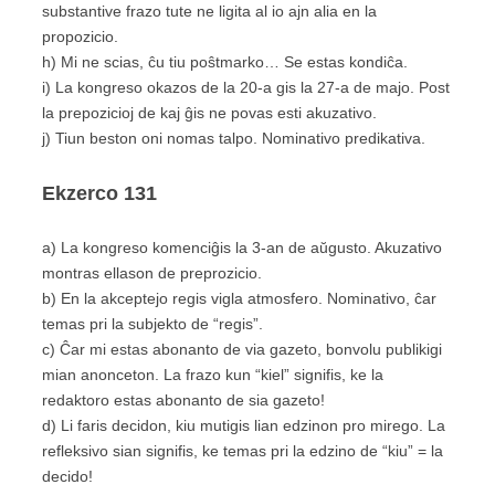
substantive frazo tute ne ligita al io ajn alia en la
propozicio.
h) Mi ne scias, ĉu tiu poŝtmarko… Se estas kondiĉa.
i) La kongreso okazos de la 20-a gis la 27-a de majo. Post
la prepozicioj de kaj ĝis ne povas esti akuzativo.
j) Tiun beston oni nomas talpo. Nominativo predikativa.
Ekzerco
131
a) La kongreso komenciĝis la 3-an de aŭgusto. Akuzativo
montras ellason de preprozicio.
b) En la akceptejo regis vigla atmosfero. Nominativo, ĉar
temas pri la subjekto de “regis”.
c) Ĉar mi estas abonanto de via gazeto, bonvolu publikigi
mian anonceton. La frazo kun “kiel” signifis, ke la
redaktoro estas abonanto de sia gazeto!
d) Li faris decidon, kiu mutigis lian edzinon pro mirego. La
refleksivo sian signifis, ke temas pri la edzino de “kiu” = la
decido!