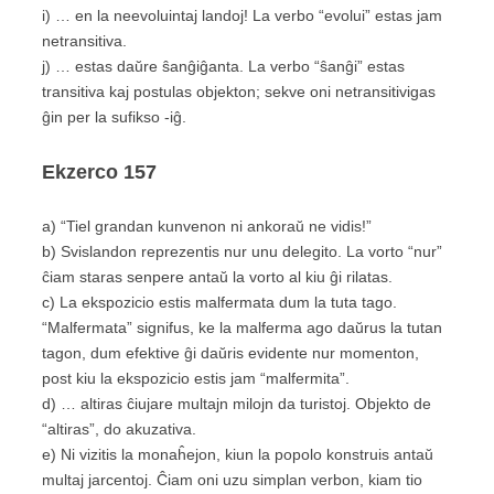
i) … en la neevoluintaj landoj! La verbo “evolui” estas jam
netransitiva.
j) … estas daŭre ŝanĝiĝanta. La verbo “ŝanĝi” estas
transitiva kaj postulas objekton; sekve oni netransitivigas
ĝin per la sufikso -iĝ.
Ekzerco
157
a) “Tiel grandan kunvenon ni ankoraŭ ne vidis!”
b) Svislandon reprezentis nur unu delegito. La vorto “nur”
ĉiam staras senpere antaŭ la vorto al kiu ĝi rilatas.
c) La ekspozicio estis malfermata dum la tuta tago.
“Malfermata” signifus, ke la malferma ago daŭrus la tutan
tagon, dum efektive ĝi daŭris evidente nur momenton,
post kiu la ekspozicio estis jam “malfermita”.
d) … altiras ĉiujare multajn milojn da turistoj. Objekto de
“altiras”, do akuzativa.
e) Ni vizitis la monaĥejon, kiun la popolo konstruis antaŭ
multaj jarcentoj. Ĉiam oni uzu simplan verbon, kiam tio