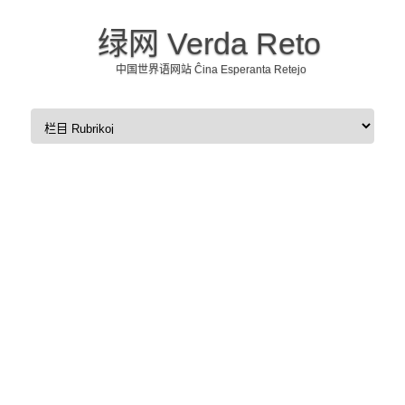
绿网 Verda Reto
中国世界语网站 Ĉina Esperanta Retejo
Skip to content