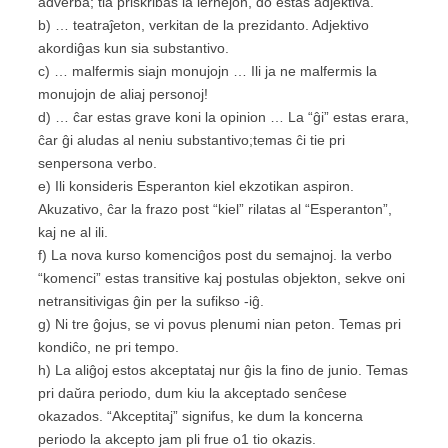
adverba; tia priskribas la lernejon, do estas adjektiva.
b) … teatraĵeton, verkitan de la prezidanto. Adjektivo
akordiĝas kun sia substantivo.
c) … malfermis siajn monujojn … Ili ja ne malfermis la
monujojn de aliaj personoj!
d) … ĉar estas grave koni la opinion … La “ĝi” estas erara,
ĉar ĝi aludas al neniu substantivo;temas ĉi tie pri
senpersona verbo.
e) Ili konsideris Esperanton kiel ekzotikan aspiron.
Akuzativo, ĉar la frazo post “kiel” rilatas al “Esperanton”,
kaj ne al ili.
f) La nova kurso komenciĝos post du semajnoj. la verbo
“komenci” estas transitive kaj postulas objekton, sekve oni
netransitivigas ĝin per la sufikso -iĝ.
g) Ni tre ĝojus, se vi povus plenumi nian peton. Temas pri
kondiĉo, ne pri tempo.
h) La aliĝoj estos akceptataj nur ĝis la fino de junio. Temas
pri daŭra periodo, dum kiu la akceptado senĉese
okazados. “Akceptitaj” signifus, ke dum la koncerna
periodo la akcepto jam pli frue o1 tio okazis.