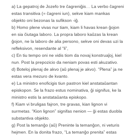
a) La gepatroj de Jozefo tre ĉagreniĝis… La verbo ĉagreni
estas transitiva
(= ĉagreni iun)
, sekve kiam mankas
objekto oni bezonas la sufikson -iĝ.
b) Homo plene vivas nur tiam, kiam li havas krean ĝojon
en sia ĉiutaga laboro. La propra laboro kaŭzas la krean
ĝojon, ne la laboro de alia persono, sekve oni devas uzi la
refleksivon, resendante al “li”,
c) En tiu tempo oni ne vidis tiom da novaj konstruaĵoj, kiel
nun. Post la prepozicio da neniam povas esti akuzativo.
d) Boteloj plenaj de akvo
(aŭ plenaj je akvo)
. “Plena” ja ne
estas vera mezuro de kvanto.
e) La ministro enoficigis tiun pastron kiel anstataŭantan
episkopon. Se la frazo estus nominativa, ĝi signifus, ke la
ministro estis la anstataŭanta episkopo.
f) Kiam vi bruligas fajron, tre gravas, kian lignon vi
surmetas. “Kion lignon” signifas nenion — ĝi estas duobla
substantiva objekto.
g) Post la temanĝo
(aŭ)
Preninte la temanĝon, ni veturis
hejmen. En la donita frazo, “La temanĝo prenita” estas