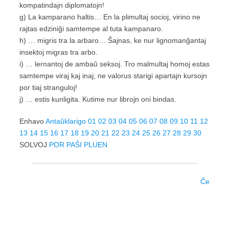
kompatindajn diplomatojn!
g) La kamparano haltis… En la plimultaj socioj, virino ne
rajtas edziniĝi samtempe al tuta kampanaro.
h) … migris tra la arbaro… Ŝajnas, ke nur lignomanĝantaj
insektoj migras tra arbo.
i) … lernantoj de ambaŭ seksoj. Tro malmultaj homoj estas
samtempe viraj kaj inaj; ne valorus starigi apartajn kursojn
por tiaj stranguloj!
j) … estis kunligita. Kutime nur librojn oni bindas.
Enhavo
Antaŭklarigo
01
02
03
04
05
06
07
08
09
10
11
12
13
14
15
16
17
18
19
20
21
22
23
24
25
26
27
28
29
30
SOLVOJ
POR PAŜI PLUEN
Ĉe