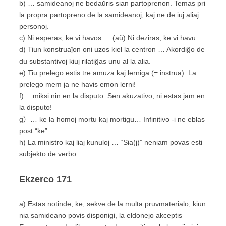
b) … samideanoj ne bedaŭris sian partoprenon. Temas pri
la propra partopreno de la samideanoj, kaj ne de iuj aliaj
personoj.
c) Ni esperas, ke vi havos …
(aŭ)
Ni deziras, ke vi havu …
d) Tiun konstruaĵon oni uzos kiel la centron … Akordiĝo de
du substantivoj kiuj rilatiĝas unu al la alia.
e) Tiu prelego estis tre amuza kaj lerniga
(= instrua)
. La
prelego mem ja ne havis emon lerni!
f)… miksi nin en la disputo. Sen akuzativo, ni estas jam en
la disputo!
g）… ke la homoj mortu kaj mortigu… Infinitivo -i ne eblas
post “ke”.
h) La ministro kaj liaj kunuloj … “Sia
(j)
” neniam povas esti
subjekto de verbo.
Ekzerco
171
a) Estas notinde, ke, sekve de la multa pruvmaterialo, kiun
nia samideano povis disponigi, la eldonejo akceptis