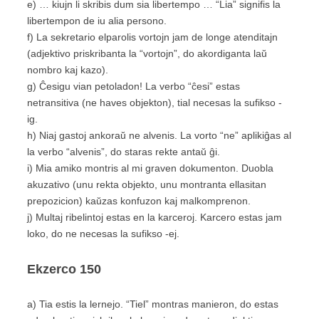
e) … kiujn li skribis dum sia libertempo … “Lia” signifis la
libertempon de iu alia persono.
f) La sekretario elparolis vortojn jam de longe atenditajn
(adjektivo priskribanta la “vortojn”, do akordiganta laŭ
nombro kaj kazo)
.
g) Ĉesigu vian petoladon! La verbo “ĉesi” estas
netransitiva
(ne haves objekton)
, tial necesas la sufikso -
ig.
h) Niaj gastoj ankoraŭ ne alvenis. La vorto “ne” aplikiĝas al
la verbo “alvenis”, do staras rekte antaŭ ĝi.
i) Mia amiko montris al mi graven dokumenton. Duobla
akuzativo
(unu rekta objekto, unu montranta ellasitan
prepozicion)
kaŭzas konfuzon kaj malkomprenon.
j) Multaj ribelintoj estas en la karceroj. Karcero estas jam
loko, do ne necesas la sufikso -ej.
Ekzerco
150
a) Tia estis la lernejo. “Tiel” montras manieron, do estas