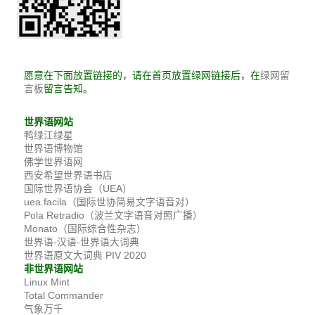
愿意在下面放置链接的，请在首页放置绿网链接后，在
绿网留
留言告知。
言板
世界语网站
鸭绿江绿星
世界语博物馆
佛学世界语网
西安希望世界语书店
国际世界语协会（UEA）
uea.facila（国际世协简易文字语音对）
Pola Retradio（波兰文字语音对照广播）
Monato（国际综合性杂志）
世界语-汉语-世界语大词典
世界语原文大词典 PIV 2020
非世界语网站
Linux Mint
Total Commander
气象万千