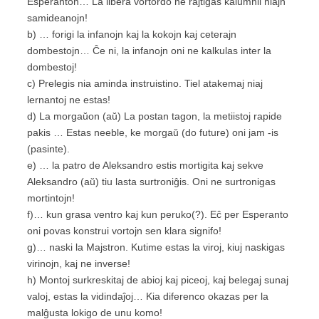
Esperanton… La libera vortordo ne rajtigas kalumnii niajn
samideanojn!
b) … forigi la infanojn kaj la kokojn kaj ceterajn
dombestojn… Ĉe ni, la infanojn oni ne kalkulas inter la
dombestoj!
c) Prelegis nia aminda instruistino. Tiel atakemaj niaj
lernantoj ne estas!
d) La morgaŭon
(aŭ)
La postan tagon, la metiistoj rapide
pakis … Estas neeble, ke morgaŭ
(do future)
oni jam -is
(pasinte)
.
e) … la patro de Aleksandro estis mortigita kaj sekve
Aleksandro
(aŭ)
tiu lasta surtroniĝis. Oni ne surtronigas
mortintojn!
f)… kun grasa ventro kaj kun peruko
(?)
. Eĉ per Esperanto
oni povas konstrui vortojn sen klara signifo!
g)… naski la Majstron. Kutime estas la viroj, kiuj naskigas
virinojn, kaj ne inverse!
h) Montoj surkreskitaj de abioj kaj piceoj, kaj belegaj sunaj
valoj, estas la vidindaĵoj… Kia diferenco okazas per la
malĝusta lokigo de unu komo!