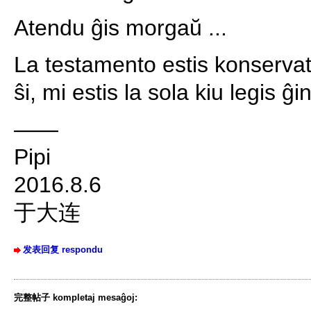
Atendu ĝis morgaŭ ...
La testamento estis konservat
ŝi, mi estis la sola kiu legis ĝin
——
Pipi
2016.8.6
于大连
发表回复 respondu
完整帖子 kompletaj mesaĝoj: