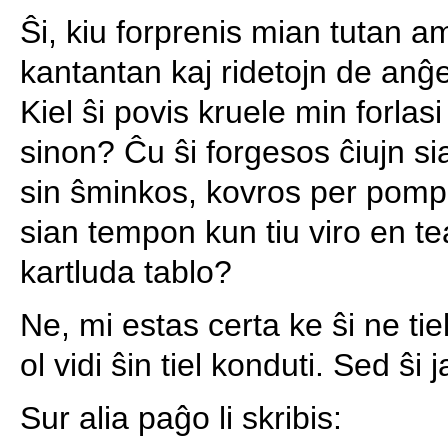
Ŝi, kiu forprenis mian tutan 
kantantan kaj ridetojn de anĝelo
Kiel ŝi povis kruele min forlasi
sinon? Ĉu ŝi forgesos ĉiujn si
sin ŝminkos, kovros per pomp
sian tempon kun tiu viro en tea
kartluda tablo?
Ne, mi estas certa ke ŝi ne tie
ol vidi ŝin tiel konduti. Sed ŝi 
Sur alia paĝo li skribis: