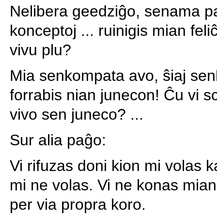
Nelibera geedziĝo, senama par
konceptoj ... ruinigis mian fel
vivu plu?
Mia senkompata avo, ŝiaj sen
forrabis nian junecon! Ĉu vi sc
vivo sen juneco? ...
Sur alia paĝo:
Vi rifuzas doni kion mi volas ka
mi ne volas. Vi ne konas mian 
per via propra koro.