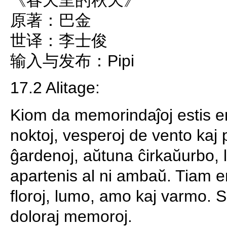
《春天里的秋天》
原著：巴金
世译：李士俊
输入与发布：Pipi
17.2 Alitage:
Kiom da memorindaĵoj estis en
noktoj, vesperoj de vento kaj 
ĝardenoj, aŭtuna ĉirkaŭurbo,
apartenis al ni ambaŭ. Tiam e
floroj, lumo, amo kaj varmo. Se
doloraj memoroj.