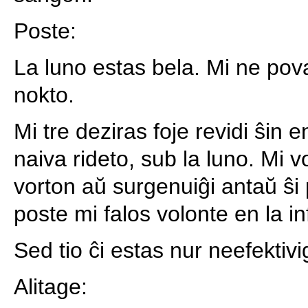
Poste:
La luno estas bela. Mi ne pova
nokto.
Mi tre deziras foje revidi ŝin 
naiva rideto, sub la luno. Mi vo
vorton aŭ surgenuiĝi antaŭ ŝi p
poste mi falos volonte en la i
Sed tio ĉi estas nur neefektiv
Alitage: