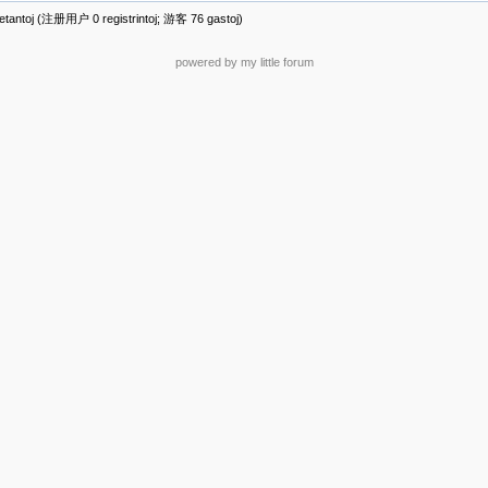
antoj (注册用户 0 registrintoj; 游客 76 gastoj)
powered by my little forum