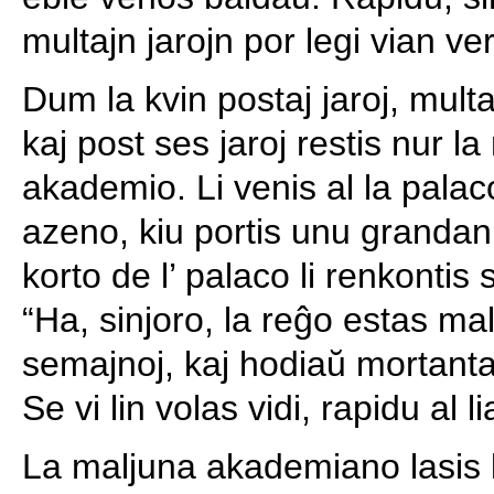
multajn jarojn por legi vian ve
Dum la kvin postaj jaroj, multa
kaj post ses jaroj restis nur l
akademio. Li venis al la palac
azeno, kiu portis unu grandan
korto de l’ palaco li renkontis se
“Ha, sinjoro, la reĝo estas m
semajnoj, kaj hodiaŭ mortanta 
Se vi lin volas vidi, rapidu al 
La maljuna akademiano lasis l