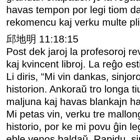
havas tempon por legi tiom da l
rekomencu kaj verku multe pli
邱地明 11:18:15
Post dek jaroj la profesoroj r
kaj kvincent libroj. La reĝo e
Li diris, “Mi vin dankas, sinjo
historion. Ankoraŭ tro longa ti
maljuna kaj havas blankajn har
Mi petas vin, verku tre mallo
historio, por ke mi povu ĝin l
eble venos baldaŭ. Rapidu, si