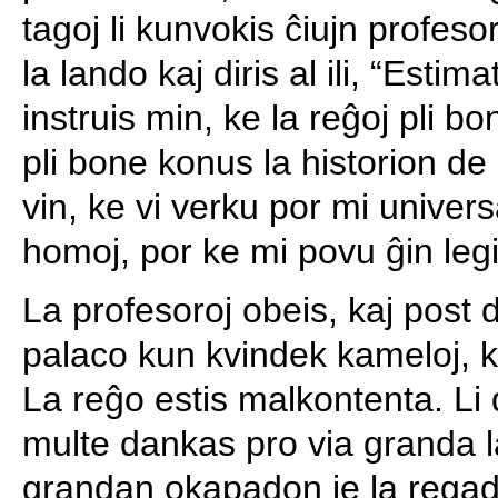
tagoj li kunvokis ĉiujn profes
la lando kaj diris al ili, “Estim
instruis min, ke la reĝoj pli bo
pli bone konus la historion de
vin, ke vi verku por mi univers
homoj, por ke mi povu ĝin legi
La profesoroj obeis, kaj post de
palaco kun kvindek kameloj, kiu
La reĝo estis malkontenta. Li di
multe dankas pro via granda 
grandan okapadon je la regado