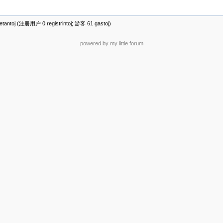
antoj (注册用户 0 registrintoj; 游客 61 gastoj)
powered by my little forum