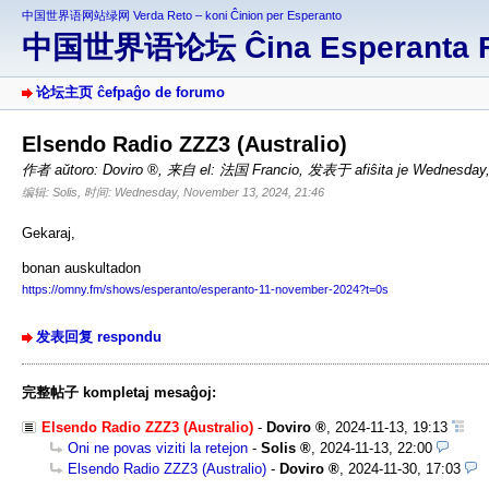
中国世界语网站绿网 Verda Reto – koni Ĉinion per Esperanto
中国世界语论坛 Ĉina Esperanta 
论坛主页 ĉefpaĝo de forumo
Elsendo Radio ZZZ3 (Australio)
作者 aŭtoro:
Doviro
,
来自 el: 法国 Francio
,
发表于 afiŝita je Wednesday,
编辑: Solis, 时间: Wednesday, November 13, 2024, 21:46
Gekaraj,
bonan auskultadon
https://omny.fm/shows/esperanto/esperanto-11-november-2024?t=0s
发表回复 respondu
完整帖子 kompletaj mesaĝoj:
Elsendo Radio ZZZ3 (Australio)
-
Doviro
,
2024-11-13, 19:13
Oni ne povas viziti la retejon
-
Solis
,
2024-11-13, 22:00
Elsendo Radio ZZZ3 (Australio)
-
Doviro
,
2024-11-30, 17:03