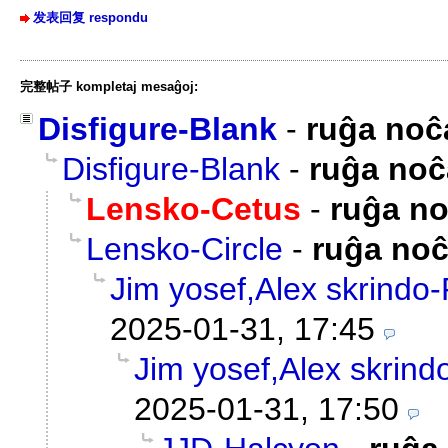
发表回复 respondu
完整帖子 kompletaj mesaĝoj:
Disfigure-Blank
-
ruĝa noĉ
Disfigure-Blank
-
ruĝa noĉ
Lensko-Cetus
-
ruĝa no
Lensko-Circle
-
ruĝa noĉ
Jim yosef,Alex skrindo
2025-01-31, 17:45
Jim yosef,Alex skrind
2025-01-31, 17:50