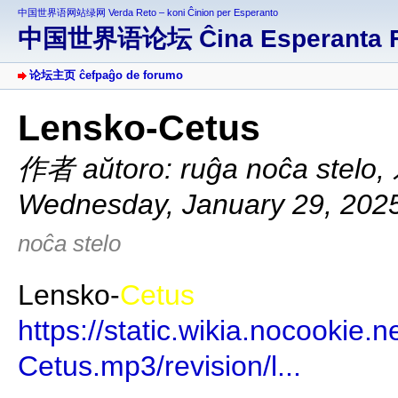
中国世界语网站绿网 Verda Reto – koni Ĉinion per Esperanto
中国世界语论坛 Ĉina Esperanta 
论坛主页 ĉefpaĝo de forumo
Lensko-Cetus
作者 aŭtoro: ruĝa noĉa stelo
,
Wednesday, January 29, 202
noĉa stelo
Lensko-
Cetus
https://static.wikia.nocookie.
Cetus.mp3/revision/l...