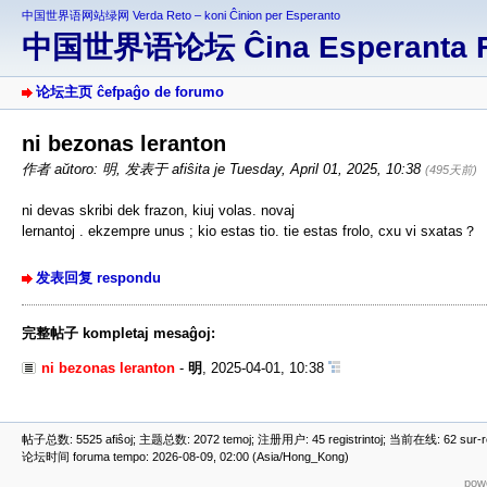
中国世界语网站绿网 Verda Reto – koni Ĉinion per Esperanto
中国世界语论坛 Ĉina Esperanta 
论坛主页 ĉefpaĝo de forumo
ni bezonas leranton
作者 aŭtoro: 明
,
发表于 afiŝita je Tuesday, April 01, 2025, 10:38
(495天前)
ni devas skribi dek frazon, kiuj volas. novaj
lernantoj . ekzempre unus ; kio estas tio. tie estas frolo, cxu vi sxatas？
发表回复 respondu
完整帖子 kompletaj mesaĝoj:
ni bezonas leranton
-
明
,
2025-04-01, 10:38
帖子总数: 5525 afiŝoj; 主题总数: 2072 temoj; 注册用户: 45 registrintoj; 当前在线: 62 sur-ret
论坛时间 foruma tempo: 2026-08-09, 02:00 (Asia/Hong_Kong)
powe