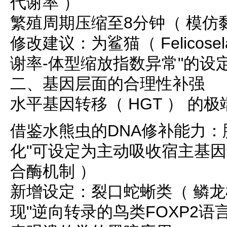
代谢率 ）
繁殖周期压缩至8分钟（ 模仿
修改建议：为鲨猫（ Felicosela
谢率-体型缩放指数异常"的设
二、基因层面的合理性补强
水平基因转移（ HGT ） 的
借鉴水熊虫的DNA修补能力：
化"可设定为主动吸收宿主基因
合酶机制 ）
新增设定：裂口蛇蜥类（ 鳞龙
现"逆向转录的鸟类FOXP2语