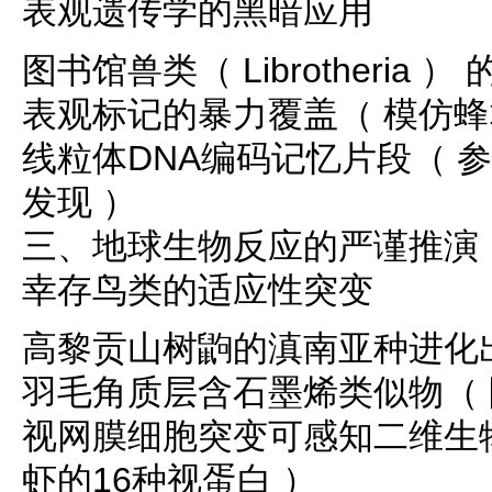
表观遗传学的黑暗应用
图书馆兽类（ Librotheria 
表观标记的暴力覆盖（ 模仿蜂
线粒体DNA编码记忆片段（ 参
发现 ）
三、地球生物反应的严谨推演
幸存鸟类的适应性突变
高黎贡山树鼩的滇南亚种进化
羽毛角质层含石墨烯类似物（ 
视网膜细胞突变可感知二维生
虾的16种视蛋白 ）