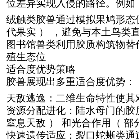
位差异实现入侵的路径。例如
绒触类胶兽通过模拟果鸠形态
代果实 ） ，避免与本土鸟类
图书馆兽类利用胶质构筑物替
殖生态位
适合度优势策略
胶兽展现出多重适合度优势：
天敌逃逸：二维生命特性使其
资源分配进化：陆水母门的胶
窒息天敌 ） 和光合作用（ 部
快速遗传适应：裂口蛇蜥类通过