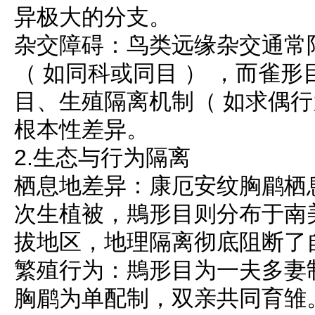
异极大的分支。
杂交障碍：鸟类远缘杂交通常
（ 如同科或同目 ） ，而雀
目、生殖隔离机制（ 如求偶行
根本性差异。
2.生态与行为隔离
栖息地差异：康厄安纹胸鹛栖
次生植被，䳍形目则分布于南
拔地区，地理隔离彻底阻断了
繁殖行为：䳍形目为一夫多妻
胸鹛为单配制，双亲共同育雏