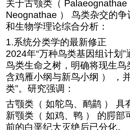
关于古颚类（ Palaeognatha
Neognathae ） 鸟类杂
和生物学理论综合分析：
1.系统分类学的最新修正
2024年“万种鸟类基因组计划
鸟类生命之树，明确将现生鸟
含鸡雁小纲与新鸟小纲 ） ，
类”。研究强调：
古颚类（ 如鸵鸟、鸸鹋 ） 
新颚类（ 如鸡、鸭 ） 的腭部
前的白垩纪大灭绝后已分化。