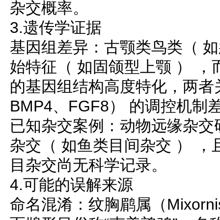
杂交概率。
3.遗传学证据
基因组差异：古颚类鸟类（ 如
始特征（ 如固颌型上颚 ） ，
的基因组结构高度特化，两者
BMP4、FGF8） 的调控机
已知杂交案例：动物远缘杂交
杂交（ 如鱼类目间杂交 ） 
目杂交尚无科学记录。
4.可能的误解来源
命名混淆：纹胸鹛属（Mixornis