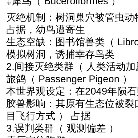
‡犀鸟（ Buceroiformes ）
灭绝机制：树洞巢穴被管虫动物门（ T
占据，幼鸟遭寄生
生态空缺：图书馆兽类（ Librot
模拟树洞，诱捕幸存鸟类
2.间接灭绝类群（ 人类活动加
旅鸽（ Passenger Pigeon ）
本世界观设定：在2049年陨
胶兽影响：其原有生态位被裂
目飞行方式 ） 占据
3.误判类群（ 观测偏差 ）