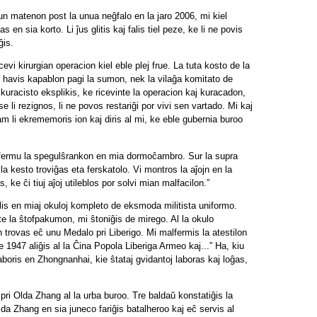
Tiun matenon post la unua neĝfalo en la jaro 2006, mi kiel
en sia korto. Li ĵus glitis kaj falis tiel peze, ke li ne povis
ĝis.
evi kirurgian operacion kiel eble plej frue. La tuta kosto de la
e havis kapablon pagi la sumon, nek la vilaĝa komitato de
uracisto eksplikis, ke ricevinte la operacion kaj kuracadon,
li rezignos, li ne povos restariĝi por vivi sen vartado. Mi kaj
kiam li ekrememoris ion kaj diris al mi, ke eble gubernia buroo
Malfermu la spegulŝrankon en mia dormoĉambro. Sur la supra
a kesto troviĝas eta ferskatolo. Vi montros la aĵojn en la
 ke ĉi tiuj aĵoj utileblos por solvi mian malfacilon.”
lis en miaj okuloj kompleto de eksmoda militista uniformo.
te la ŝtofpakumon, mi ŝtoniĝis de mirego. Al la okulo
in trovas eĉ unu Medalo pri Liberigo. Mi malfermis la atestilon
 1947 aliĝis al la Ĉina Popola Liberiga Armeo kaj...” Ha, kiu
oris en Zhongnanhai, kie ŝtataj gvidantoj laboras kaj loĝas,
 pri Olda Zhang al la urba buroo. Tre baldaŭ konstatiĝis la
a Zhang en sia juneco fariĝis batalheroo kaj eĉ servis al