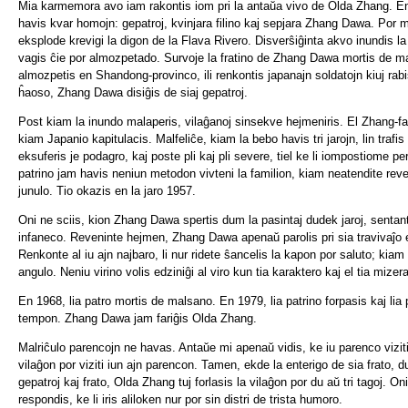
Mia karmemora avo iam rakontis iom pri la antaŭa vivo de Olda Zhang. E
havis kvar homojn: gepatroj, kvinjara filino kaj sepjara Zhang Dawa. Por ma
eksplode krevigi la digon de la Flava Rivero. Disverŝiĝinta akvo inundis la
vagis ĉie por almozpetado. Survoje la fratino de Zhang Dawa mortis de m
almozpetis en Shandong-provinco, ili renkontis japanajn soldatojn kiuj rabi
ĥaoso, Zhang Dawa disiĝis de siaj gepatroj.
Post kiam la inundo malaperis, vilaĝanoj sinsekve hejmeniris. El Zhang-fami
kiam Japanio kapitulacis. Malfeliĉe, kiam la bebo havis tri jarojn, lin traf
eksuferis je podagro, kaj poste pli kaj pli severe, tiel ke li iompostiome pe
patrino jam havis neniun metodon vivteni la familion, kiam neatendite reve
junulo. Tio okazis en la jaro 1957.
Oni ne sciis, kion Zhang Dawa spertis dum la pasintaj dudek jaroj, sentante
infaneco. Reveninte hejmen, Zhang Dawa apenaŭ parolis pri sia travivaĵo en
Renkonte al iu ajn najbaro, li nur ridete ŝancelis la kapon por saluto; kiam
angulo. Neniu virino volis edziniĝi al viro kun tia karaktero kaj el tia mizera 
En 1968, lia patro mortis de malsano. En 1979, lia patrino forpasis kaj lia 
tempon. Zhang Dawa jam fariĝis Olda Zhang.
Malriĉulo parencojn ne havas. Antaŭe mi apenaŭ vidis, ke iu parenco vizi
vilaĝon por viziti iun ajn parencon. Tamen, ekde la enterigo de sia frato, d
gepatroj kaj frato, Olda Zhang tuj forlasis la vilaĝon por du aŭ tri tagoj. On
respondis, ke li iris aliloken nur por sin distri de trista humoro.