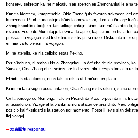
konservu sekreton kaj ne malkaŝu nian sperton en Zhongnanhai je ajna te
Kun tia identeco, kompreneble, Olda Zhang ĝuis favoran traktadon kiel eme
kuracadon. Pli ol tri monatojn daŭris la konvalesko, dum kiu ĉiutage li aŭ k
Zhang kapablis stariĝi kaj fari kelkajn paŝojn, kiam, kontraŭ ĉia atendo, li 
revenos Festo de Mortintoj je la kvina de aprilo, kaj ĉiujare en tiu ĉi tempo
prokrasti la vojaĝon, sed li obstine insistis pri sia ideo. Diskutinte inter s
en mia varto plenumi la vojaĝon.
Mi ne atendis, ke nia celloko estas Pekino.
Per aŭtobuso, ni ambaŭ iris al Zhengzhou, la ĉefurbo de nia provinco, kaj de
Survoje, Olda Zhang al mi sciigis, ke li deziras tributi respekton al la rest
Elirinte la stacidomon, ni en taksio rektis al Tian’anmen-placo.
Kiam mi la rulseĝon puŝis antaŭen, Olda Zhang restis silenta, ŝajne droni
Ĉe la pordego de Memoriga Halo pri Prezidinto Mao, forpuŝinte min, li stariĝ
antaŭsalonon. Vizaĝe al la blankmarmora statuo de prezidinto Mao, ordigint
pozicio kaj fiksrigardis la statuon por momento. Poste li levis sian dekstra
liaj vangoj.
发表回复 respondu