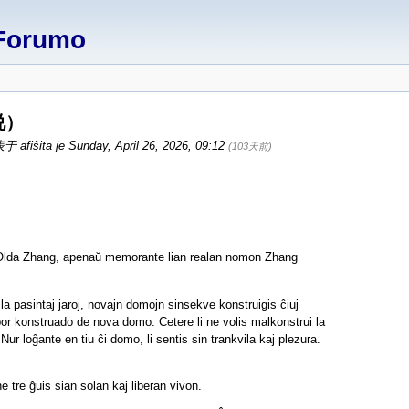
Forumo
说）
 afiŝita je Sunday, April 26, 2026, 09:12
(103天前)
in Olda Zhang, apenaŭ memorante lian realan nomon Zhang
a pasintaj jaroj, novajn domojn sinsekve konstruigis ĉiuj
por konstruado de nova domo. Cetere li ne volis malkonstrui la
ur loĝante en tiu ĉi domo, li sentis sin trankvila kaj plezura.
 tre ĝuis sian solan kaj liberan vivon.