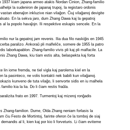
n 1937 kiam japana armeo atakis Nordan Ĉinion, Zhang-familio
lhelpi la sudeniron de japanaj trupoj, la registaro ordonis
 vastan ebenaĵon inkluzive nian vilaĝon. Ĉiuj vilaĝanoj devigite
alsato. En la sekva jaro, dum Zhang Dawa kaj la gepatroj
s al la popolo havaĵojn. Ili respektive eskapis sencele. En la
lio nur la gepatroj jam revenis. Ilia dua filo naskiĝis en 1945
is cerba paralizo. Ankoraŭ pli malfeliĉe, somere de 1955 la patro
rdis laborkapablon. Zhang-familio vivis pli kaj pli malfacile. La
nis Zhang Dawa, kiu tiam estis alta, belaspekta kaj forta
 lin iome fremda, ne tiel vigla kaj parolema kiel en la
 la pasinteco, ne volis kontakti nek babili kun vilaĝanoj.
 okazis kunveno de tuta vilaĝo, li senvorte sidis en iu malhela
familio kia la lia. Do li ĉiam restis fraŭla.
paralizita frato en 1997. Turmentoj kaj mizeroj ronĝadis
tis Zhang-familion. Dume, Olda Zhang neniam forlasis la
um ĉiu Festo de Mortintoj, farinte oferon ĉe la tomboj de siaj
i demandis al li, kien kaj por kio li forveturis. Li ĉiam eviteme