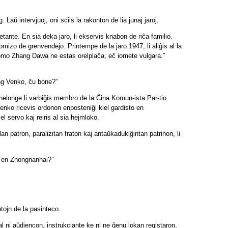
Laŭ intervjuoj, oni sciis la rakonton de lia junaj jaroj.
ante. En sia deka jaro, li ekservis knabon de riĉa familio.
 komizo de grenvendejo. Printempe de la jaro 1947, li aliĝis al la
a nomo Zhang Dawa ne estas orelplaĉa, eĉ iomete vulgara.”
hang Venko, ĉu bone?”
t nelonge li varbiĝis membro de la Ĉina Komun-ista Par-tio.
Venko ricevis ordonon enposteniĝi kiel gardisto en
 el servo kaj reiris al sia hejmloko.
an patron, paralizitan fraton kaj antaŭkadukiĝintan patrinon, li
to en Zhongnanhai?”
tojn de la pasinteco.
l ni aŭdiencon, instrukciante ke ni ne ĝenu lokan registaron,