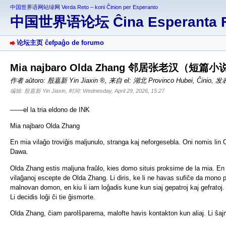
中国世界语网站绿网 Verda Reto – koni Ĉinion per Esperanto
中国世界语论坛 Ĉina Esperanta 
论坛主页 ĉefpaĝo de forumo
Mia najbaro Olda Zhang 邻居张老汉（短篇小
作者 aŭtoro:
殷嘉新 Yin Jiaxin
,
来自 el: 湖北 Provinco Hubei, Ĉinio
,
发表于
编辑: 殷嘉新 Yin Jiaxin, 时间: Wednesday, April 29, 2026, 15:27
——el la tria eldono de INK
Mia najbaro Olda Zhang
En mia vilaĝo troviĝis maljunulo, stranga kaj neforgesebla. Oni nomis l
Dawa.
Olda Zhang estis maljuna fraŭlo, kies domo situis proksime de la mia. En l
vilaĝanoj escepte de Olda Zhang. Li diris, ke li ne havas sufiĉe da mono 
malnovan domon, en kiu li iam loĝadis kune kun siaj gepatroj kaj gefratoj. N
Li decidis loĝi ĉi tie ĝismorte.
Olda Zhang, ĉiam parolŝparema, malofte havis kontakton kun aliaj. Li ŝajne