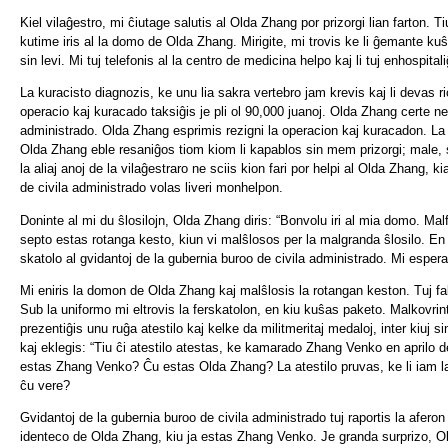
Kiel vilaĝestro, mi ĉiutage salutis al Olda Zhang por prizorgi lian farton. 
kutime iris al la domo de Olda Zhang. Mirigite, mi trovis ke li ĝemante kuŝas 
sin levi. Mi tuj telefonis al la centro de medicina helpo kaj li tuj enhospitali
La kuracisto diagnozis, ke unu lia sakra vertebro jam krevis kaj li devas ric
operacio kaj kuracado taksiĝis je pli ol 90,000 juanoj. Olda Zhang certe n
administrado. Olda Zhang esprimis rezigni la operacion kaj kuracadon. La k
Olda Zhang eble resaniĝos tiom kiom li kapablos sin mem prizorgi; male, se 
la aliaj anoj de la vilaĝestraro ne sciis kion fari por helpi al Olda Zhang, 
de civila administrado volas liveri monhelpon.
Doninte al mi du ŝlosilojn, Olda Zhang diris: “Bonvolu iri al mia domo. 
septo estas rotanga kesto, kiun vi malŝlosos per la malgranda ŝlosilo. En l
skatolo al gvidantoj de la gubernia buroo de civila administrado. Mi esperas,
Mi eniris la domon de Olda Zhang kaj malŝlosis la rotangan keston. Tuj fa
Sub la uniformo mi eltrovis la ferskatolon, en kiu kuŝas paketo. Malkovrin
prezentiĝis unu ruĝa atestilo kaj kelke da militmeritaj medaloj, inter kiuj s
kaj eklegis: “Tiu ĉi atestilo atestas, ke kamarado Zhang Venko en aprilo de
estas Zhang Venko? Ĉu estas Olda Zhang? La atestilo pruvas, ke li iam lab
ĉu vere?
Gvidantoj de la gubernia buroo de civila administrado tuj raportis la aferon
identeco de Olda Zhang, kiu ja estas Zhang Venko. Je granda surprizo, Old