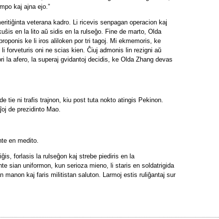
mpo kaj ajna ejo.”
ritiĝinta veterana kadro. Li ricevis senpagan operacion kaj
uŝis en la lito aŭ sidis en la rulseĝo. Fine de marto, Olda
proponis ke li iros aliloken por tri tagoj. Mi ekmemoris, ke
 li forveturis oni ne scias kien. Ĉiuj admonis lin rezigni aŭ
i pri la afero, la superaj gvidantoj decidis, ke Olda Zhang devas
 tie ni trafis trajnon, kiu post tuta nokto atingis Pekinon.
aĵoj de prezidinto Mao.
nte en medito.
is, forlasis la rulseĝon kaj strebe piediris en la
e sian uniformon, kun serioza mieno, li staris en soldatrigida
n manon kaj faris militistan saluton. Larmoj estis ruliĝantaj sur