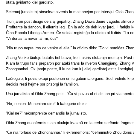
ŝtata gvidanto kiel gardisto.
Sciemaj ĵurnalistoj sinsekve alvenis la malsanejon por intervjui Olda Zhang. 
Tiun jaron post disiĝo de siaj gepatroj, Zhang Dawa daŭre vagadis almozpet
Profitante la ŝancon, li ellernis legi. En la aĝo de dek kvar jaroj, li fariĝis
Ĉina Popola Liberiga Armeo. Ĉe soldat-registriĝo la oficiro al li diris: “L
“Vi donas la novan al mi, ĉu?”
“Nia trupo nepre iros de venko al alia,” la oficiro diris: “Do vi nomiĝas Z
Zhang Venko ĉiufoje batalis tiel brave, ke li akiris elstarajn meritojn. Pos
Kiam la trupo faris preparon por ataki trans la riveron Changjiang, Zhang 
Zhongnanhai. Ok jarojn poste, li kune kun iuj aliaj gardistoj estis liberigitaj
Laŭregule, li povis okupi postenon en iu gubernia organo. Sed, vidinte kripl
decidis resti hejme por prizorgi la familion.
Unu ĵurnalisto al Olda Zhang petis: “Ĉu vi povus al ni diri ion pri via sper
“Ne, nenion. Mi neniam diru!” li kategorie rifuzis.
“Kial ne?” nekomprenite demandis la ĵurnalisto.
Olda Zhang duonfermis siajn okulojn kvazaŭ en la cerbo serĉante fragmen
“Ĉe nia forlaso de Zhongnanhai,” li ekrememoris: “ĉefministro Zhou donis a