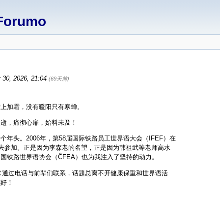
Forumo
 30, 2026, 21:04
(69天前)
雪上加霜，没有暖阳只有寒蝉。
仙逝，痛彻心扉，始料未及！
头。2006年，第58届国际铁路员工世界语大会（IFEF）在
情去参加。正是因为李森老的名望，正是因为韩祖武等老师高水
国铁路世界语协会（ĈFEA）也为我注入了坚持的动力。
常常通过电话与前辈们联系，话题总离不开健康保重和世界语活
都好！