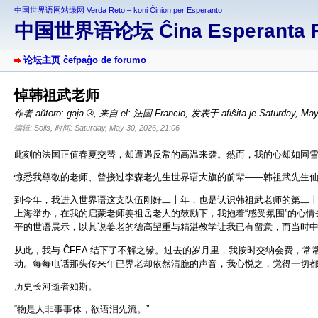
中国世界语网站绿网 Verda Reto – koni Ĉinion per Esperanto
中国世界语论坛 Ĉina Esperanta 
论坛主页 ĉefpaĝo de forumo
悼韩祖武老师
作者 aŭtoro:
gaja
,
来自 el: 法国 Francio
,
发表于 afiŝita je Saturday, May
编辑: Solis, 时间: Saturday, May 30, 2026, 21:06
此刻的法国正值春夏交替，却遭遇反常的高温来袭。然而，我的心却如同
惊悉我尊敬的老师、曾接过李森老先生世界语大旗的前辈——韩祖武先生
到今年，我进入世界语这支队伍刚好二十年，也是认识韩祖武老师的第二十个年
上海举办，在我的启蒙老师姜祖岳老人的鼓励下，我抱着“感受氛围”的心
平的世语展示，以其说姜老的德高望重与精湛教学让我已有留意，而当时中
从此，我与 ĈFEA 结下了不解之缘。过去的岁月里，我按时交纳会费，
动。每每电话那头传来年已界老却依然清脆的声音，我心悦之，觉得一切
历史长河逝者如斯。
“物是人非事事休，欲语泪先流。”