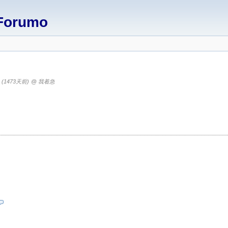
Forumo
8
(1473天前)
@ 我着急