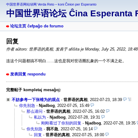
中国世界语网站绿网 Verda Reto – koni Ĉinion per Esperanto
中国世界语论坛 Ĉina Esperanta 
论坛主页 ĉefpaĝo de forumo
回复
作者 aŭtoro: 世界语的真相
,
发表于 afiŝita je Monday, July 25, 2022, 18:4
连这个问题都搞不明白……这也是我对世语圈乱象的一个不满之处。
发表回复 respondu
完整帖子 kompletaj mesaĝoj:
不妨参考一下张维为的观点
-
世界语的真相
,
2022-07-23, 18:39
你先别急
-
Njadbog
,
2022-07-25, 15:49
那么请问
-
世界语的真相
,
2022-07-25, 16:02
私以为
-
Njadbog
,
2022-07-28, 19:31
刚刚看过了你别的回复
-
Njadbog
,
2022-07-28, 19:35
你先别急
-
我不急
,
2022-07-25, 16:14
回复
-
世界语的真相
,
2022-07-25, 18:00