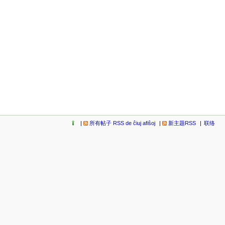
所有帖子 RSS de ĉiuj afiŝoj
新主题RSS
联络