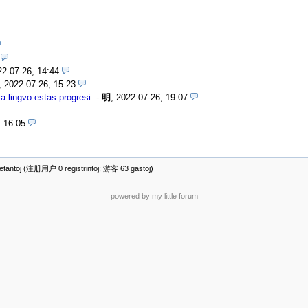
22-07-26, 14:44
,
2022-07-26, 15:23
ngvo estas progresi.
-
明
,
2022-07-26, 19:07
, 16:05
antoj (注册用户 0 registrintoj; 游客 63 gastoj)
powered by my little forum