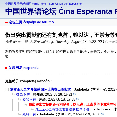
中国世界语网站绿网 Verda Reto – koni Ĉinion per Esperanto
中国世界语论坛 Ĉina Esperanta 
论坛主页 ĉefpaĝo de forumo
做出突出贡献的还有刘晓哲，魏以达，王崇芳等
作者 aŭtoro: 赞
,
发表于 afiŝita je Thursday, August 18, 2022, 20:17
(1449
刘晓哲多年坚持经营绿网，魏以达经营世界语学习论坛，王崇芳更不用提
奖
发表回复 respondu
完整帖子 kompletaj mesaĝoj:
恭贺王天义老师荣获国际世协突出贡献奖
-
Jadobela（李琳）
,
2022-
疑惑不解
-
想知道
,
2022-08-18, 16:21
疑惑不解
-
朱奇
,
2022-08-18, 17:38
做出突出贡献的还有刘晓哲，魏以达，王崇芳等专家和学者
真正全心全意热爱世界语的世界语者！
-
Jadobela（
疑惑不解
-
Jadobela（李琳）
,
2022-08-19, 07:38