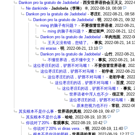
Dankon pro la gratulo de Jadobela!
-
西安世界语协会王天义
,
2022-
Ne dankinde
-
Jadobela（李琳）
,
2022-08-19, 08:08
Dankon pro la gratulo de Jadobela!
-
枣庄E
,
2022-08-21, 08:58
Dankon pro la gratulo de Jadobela!
-
明
,
2022-08-21, 09:32
ming 的脑子有问题？
-
不要假冒世界语者
,
2022-08-21
ming 的脑子有问题？
-
雁过留声
,
2022-08-21, 12:
Dankon pro la gratulo de Jadobela!
-
羊肉泡面
,
2022-0
王天义没有错，您错了。
-
事实
,
2022-08-21, 14:1
mi eraras
-
明
,
2022-08-21, 13:10
Dankon pro la gratulo de Jadobela!
-
山竹
,
2022-08-21
不懂世界语，也不懂中文？
-
事实
,
2022-08-21, 14
这位枣庄E的话，驴唇不对马嘴！
-
不要假冒世界语者
,
202
这位枣庄E的话，驴唇不对马嘴！
-
初学者
,
2022-08-21
这位枣庄E的话，驴唇不对马嘴！
-
老初学者
,
2022
这位枣庄E的话，驴唇不对马嘴！
-
百度
,
2022
这位枣庄E的话，驴唇不对马嘴！
-
事实
,
世界语者中浑人也不少
-
很正常
,
2022
这位枣庄E的话，驴唇不对马嘴！
-
路
原来您视力也不行
-
常驻
,
2022-08
其实根本不是什么事
-
世界语的真相
,
2022-08-19, 09:47
其实根本不是什么事
-
哈哈
,
2022-08-19, 10:35
你说对了20%
-
客观事实
,
2022-08-19, 10:42
你说对了20% vi diras vera .
-
明
,
2022-08-19, 11:40
根本不是你说的那样
-
世界语的真相
,
2022-08-19, 12:27