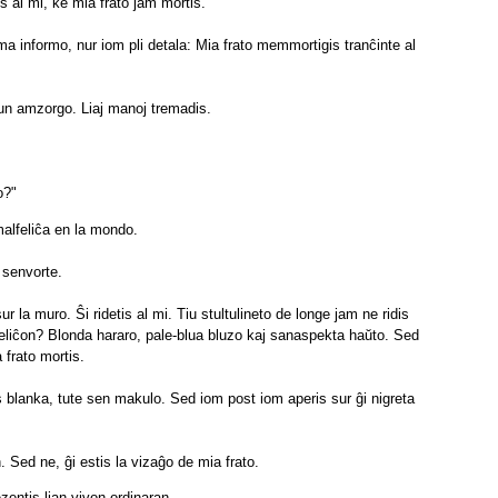
s al mi, ke mia frato jam mortis.
ma informo, nur iom pli detala: Mia frato memmortigis tranĉinte al
kun amzorgo. Liaj manoj tremadis.
o?"
malfeliĉa en la mondo.
s senvorte.
 la muro. Ŝi ridetis al mi. Tiu stultulineto de longe jam ne ridis
lfeliĉon? Blonda hararo, pale-blua bluzo kaj sanaspekta haŭto. Sed
 frato mortis.
 blanka, tute sen makulo. Sed iom post iom aperis sur ĝi nigreta
n. Sed ne, ĝi estis la vizaĝo de mia frato.
zentis lian vivon ordinaran.