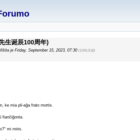
Forumo
生诞辰100周年)
ŝita je Friday, September 15, 2023, 07:30
(1056天前)
n, ke mia pli-aĝa frato mortis.
ŭ fianĉiĝonta.
o?" mi miris.