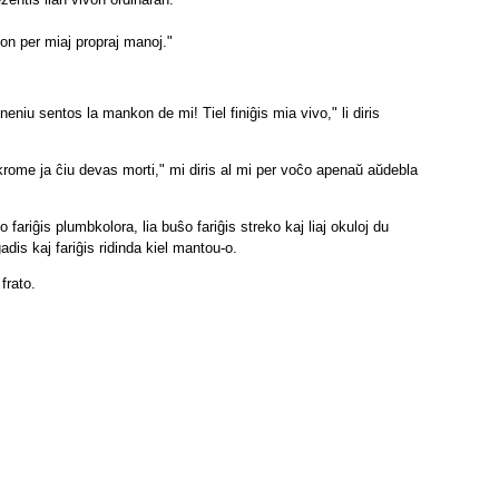
on per miaj propraj manoj."
"
neniu sentos la mankon de mi! Tiel finiĝis mia vivo," li diris
 krome ja ĉiu devas morti," mi diris al mi per voĉo apenaŭ aŭdebla
ĝo fariĝis plumbkolora, lia buŝo fariĝis streko kaj liaj okuloj du
adis kaj fariĝis ridinda kiel mantou-o.
frato.