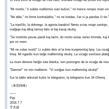
"Mi mortis," li subite malfermis sian buŝon," mi trance rompis mian viv
"Ne eble," mi firme kontraŭdiris," mi ne kredas, ĉar vi ja parolas ĉi tie.
"La tranĉilo, la dolorego, la agonia barakto! Neniu scias miajn sentojn, 
malĝoje kaj dikaj larmoj falis el liaj kavaj okuloj.
"Se mortinto povas paroli kaj larmi, do morto estas nenio timinda, kaj
por mi mem.
"Mi ne volas morti!" Li subite diris el la linie kunpremitaj lipoj. Lia viza
linioj. Mi rigardis kun larĝe malfermitaj okuloj. La vizaĝo senĉese platiĝ
La muro denove fariĝis tute blanka, sen postsigno de la vizaĝo de mia 
"Damne!" mi min malbenis. "Vi sonĝas kun malfermitaj okuloj!"
Sur la tablo ankoraŭ kuŝis la telegramo, la telegramo kun 34 ĉifreroj.
（未完待续）
——
Pipi
2016.7.7
于大连