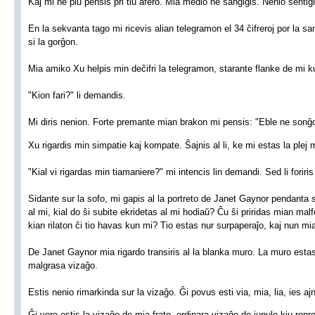
Kaj mi ne plu pensis pri tiu afero. Mia medio ne ŝanĝiĝis. Nenio sentigi
En la sekvanta tago mi ricevis alian telegramon el 34 ĉifreroj por la sa
si la gorĝon.
Mia amiko Xu helpis min deĉifri la telegramon, starante flanke de mi 
"Kion fari?" li demandis.
Mi diris nenion. Forte premante mian brakon mi pensis: "Eble ne sonĝ
Xu rigardis min simpatie kaj kompate. Ŝajnis al li, ke mi estas la plej 
"Kial vi rigardas min tiamaniere?" mi intencis lin demandi. Sed li foriri
Sidante sur la sofo, mi gapis al la portreto de Janet Gaynor pendanta sur
al mi, kial do ŝi subite ekridetas al mi hodiaŭ? Ĉu ŝi priridas mian ma
kian rilaton ĉi tio havas kun mi? Tio estas nur surpaperaĵo, kaj nun mia
De Janet Gaynor mia rigardo transiris al la blanka muro. La muro estas
malgrasa vizaĝo.
Estis nenio rimarkinda sur la vizaĝo. Ĝi povus esti via, mia, lia, ies aj
Ĝi vere estis la vizaĝo de mia frato, ordinara vizaĝo de junulo kiu repre