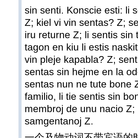
sin senti. Konscie esti: li
Z; kiel vi vin sentas? Z; s
iru returne Z; li sentis sin 
tagon en kiu li estis naski
vin pleje kapabla? Z; sent
sentas sin hejme en la od
sentas nun ne tute bone Z
familio, li tie sentis sin bo
membroj de unu nacio Z; n
samgentanoj Z.
一个及物动词不带宾语的