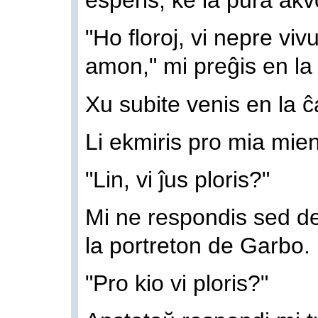
esperis, ke la pura akvo
"Ho floroj, vi nepre vi
amon," mi preĝis en l
Xu subite venis en la 
Li ekmiris pro mia mie
"Lin, vi ĵus ploris?"
Mi ne respondis sed de
la portreton de Garbo.
"Pro kio vi ploris?"