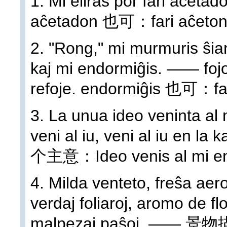
1. Mi eliras por fari aĉeta
aĉetadon 也可：fari aĉeton 
2. "Rong," mi murmuris ŝia
kaj mi endormiĝis. —— foj
refoje. endormiĝis 也可：fal
3. La unua ideo veninta al m
veni al iu, veni al iu
个主意：Ideo venis al mi en 
4. Milda venteto, freŝa aer
verdaj foliaroj, aromo de flo
malpezaj paŝoj. —