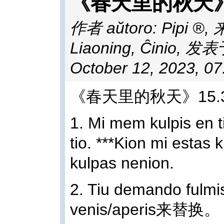
《春天里的秋天》
作者 aŭtoro:
Pipi
,
来
Liaoning, Ĉinio
,
发表于 
October 12, 2023, 0
《春天里的秋天》15.
1. Mi mem kulpis en
tio. ***Kion mi estas
kulpas nenion.
2. Tiu demando ful
venis/aperis来替换。