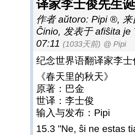
译家李士俊先生诞
作者 aŭtoro:
Pipi
,
来自
Ĉinio
,
发表于 afiŝita je 
07:11
(1033天前)
@ Pipi
纪念世界语翻译家李士
《春天里的秋天》
原著：巴金
世译：李士俊
输入与发布：Pipi
15.3 "Ne, ŝi ne estas t