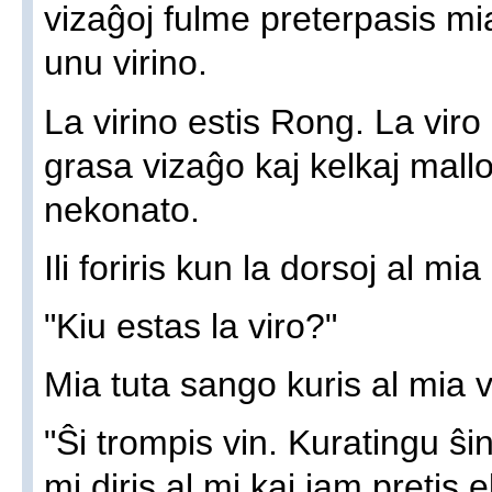
vizaĝoj fulme preterpasis mi
unu virino.
La virino estis Rong. La viro 
grasa vizaĝo kaj kelkaj mallon
nekonato.
Ili foriris kun la dorsoj al mia
"Kiu estas la viro?"
Mia tuta sango kuris al mia 
"Ŝi trompis vin. Kuratingu ŝi
mi diris al mi kaj jam pretis e