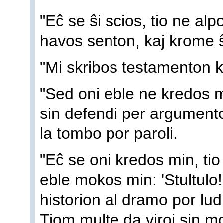
"Eĉ se ŝi scios, tio ne al
havos senton, kaj krome 
"Mi skribos testamenton ki
"Sed oni eble ne kredos m
sin defendi per argumento
la tombo por paroli.
"Eĉ se oni kredos min, tio
eble mokos min: 'Stultulo!
historion al dramo por lud
Tiom multe da viroj sin mo