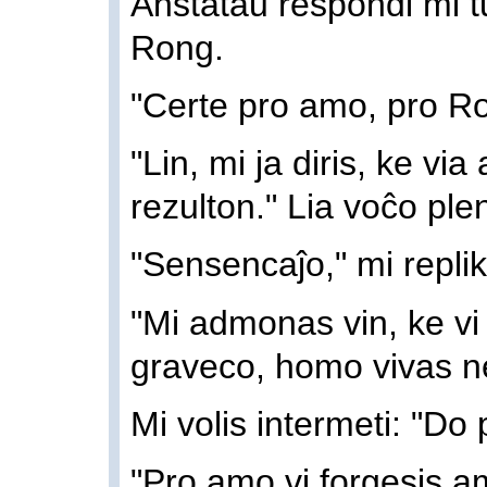
Anstataŭ respondi mi tu
Rong.
"Certe pro amo, pro Ron
"Lin, mi ja diris, ke v
rezulton." Lia voĉo ple
"Sensencaĵo," mi replik
"Mi admonas vin, ke vi
graveco, homo vivas n
Mi volis intermeti: "Do
"Pro amo vi forgesis a