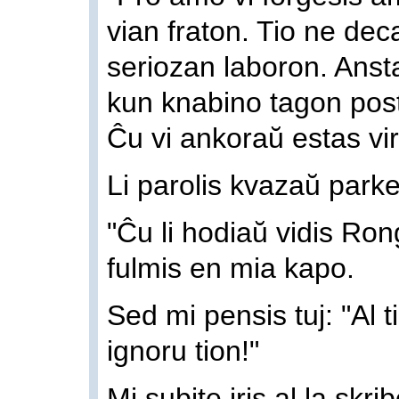
vian fraton. Tio ne dec
seriozan laboron. Anst
kun knabino tagon post
Ĉu vi ankoraŭ estas vi
Li parolis kvazaŭ park
"Ĉu li hodiaŭ vidis Ro
fulmis en mia kapo.
Sed mi pensis tuj: "Al t
ignoru tion!"
Mi subite iris al la skri