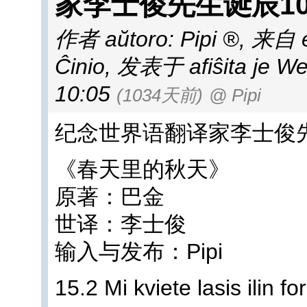
家李士俊先生诞辰1
作者 aŭtoro:
Pipi
,
来自 e
Ĉinio
,
发表于 afiŝita je We
10:05
(1034天前)
@ Pipi
纪念世界语翻译家李士俊先
《春天里的秋天》
原著：巴金
世译：李士俊
输入与发布：Pipi
15.2 Mi kviete lasis ilin for