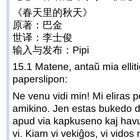
《春天里的秋天》
原著：巴金
世译：李士俊
输入与发布：Pipi
15.1 Matene, antaŭ mia elliti
paperslipon:
Ne venu vidi min! Mi eliras p
amikino. Jen estas bukedo de 
apud via kapkuseno kaj havu
vi. Kiam vi vekiĝos, vi vidos