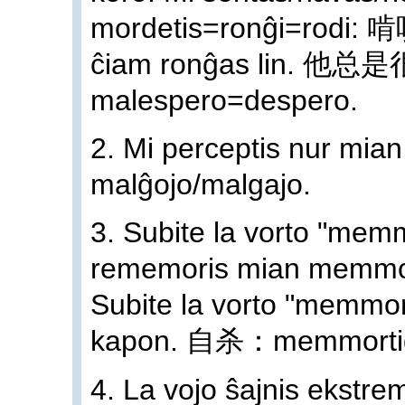
mordetis=ronĝi=rod
ĉiam ronĝas lin. 他总
malespero=despero.
2. Mi perceptis nur mia
malĝojo/malgajo.
3. Subite la vorto "mem
rememoris mian memmo
Subite la vorto "memmor
kapon. 自杀：memmortig
4. La vojo ŝajnis ek