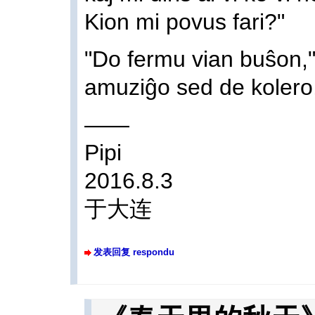
Kion mi povus fari?"
"Do fermu vian buŝon," 
amuziĝo sed de kolero,
——
Pipi
2016.8.3
于大连
发表回复 respondu