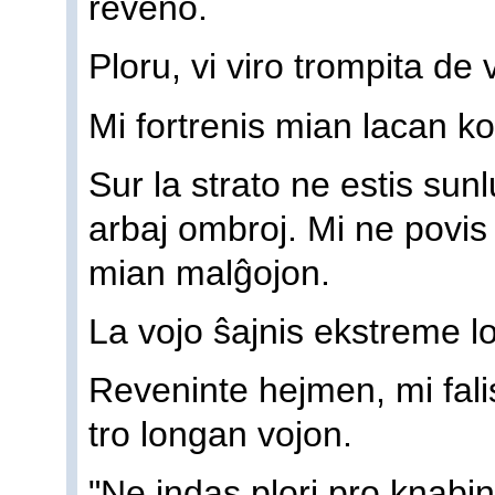
reveno.
Ploru, vi viro trompita de v
Mi fortrenis mian lacan k
Sur la strato ne estis su
arbaj ombroj. Mi ne povis 
mian malĝojon.
La vojo ŝajnis ekstreme l
Reveninte hejmen, mi falis
tro longan vojon.
"Ne indas plori pro knabin