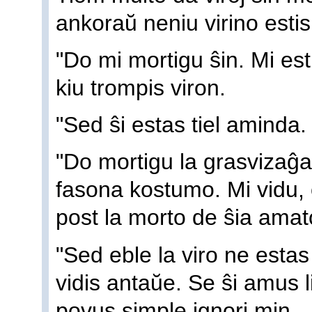
ankoraŭ neniu virino estis 
"Do mi mortigu ŝin. Mi es
kiu trompis viron.
"Sed ŝi estas tiel aminda.
"Do mortigu la grasvizaĝ
fasona kostumo. Mi vidu,
post la morto de ŝia amat
"Sed eble la viro ne estas
vidis antaŭe. Se ŝi amus l
povus simple ignori min.