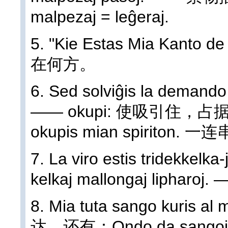
malpezaj = leĝeraj.
5. "Kie Estas Mia Kant
在何方。
6. Sed solviĝis la demando 
—— okupi: 使吸引住，占据。
okupis mian spirit
7. La viro estis tridekkelka
kelkaj mallongaj liph
8. Mia tuta sango kuris 
达，还有：Ondo da sangoj ĵ