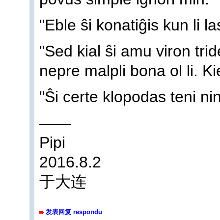
"Eble ŝi konatiĝis kun li l
"Sed kial ŝi amu viron tri
nepre malpli bona ol li. Ki
"Ŝi certe klopodas teni n
——
Pipi
2016.8.2
于大连
发表回复 respondu