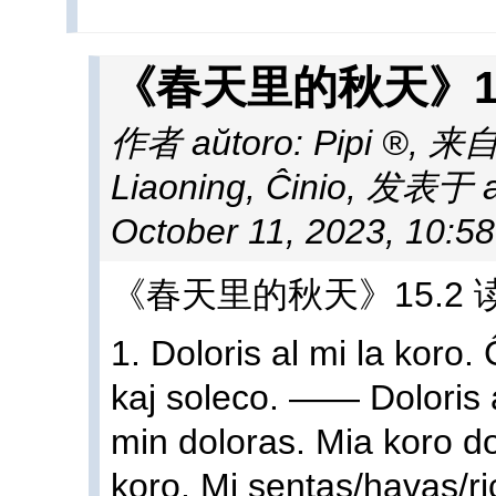
《春天里的秋天》15
作者 aŭtoro:
Pipi
,
来自 
Liaoning, Ĉinio
,
发表于 afi
October 11, 2023, 10:5
《春天里的秋天》15.2
1. Doloris al mi la koro
kaj soleco. —— Doloris
min doloras. Mia koro do
koro. Mi sentas/havas/