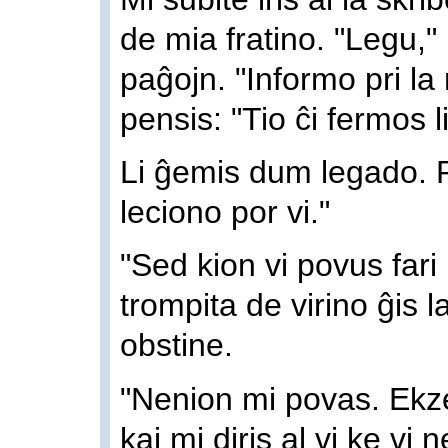
de mia fratino. "Legu," 
paĝojn. "Informo pri l
pensis: "Tio ĉi fermos 
Li ĝemis dum legado. Pos
leciono por vi."
"Sed kion vi povus fari p
trompita de virino ĝis l
obstine.
"Nenion mi povas. Ekze
kaj mi diris al vi ke vi 