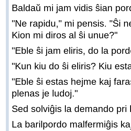
Baldaŭ mi jam vidis ŝian por
"Ne rapidu," mi pensis. "Ŝi 
Kion mi diros al ŝi unue?"
"Eble ŝi jam eliris, do la pord
"Kun kiu do ŝi eliris? Kiu est
"Eble ŝi estas hejme kaj far
plenas je ludoj."
Sed solviĝis la demando pri 
La barilpordo malfermiĝis kaj 