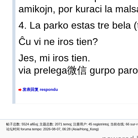
amikojn, por kuraci la mals
4. La parko estas tre bela (
Ĉu vi ne iros tien?
Jes, mi iros tien.
via prelega微信 gurpo parol
发表回复 respondu
帖子总数: 5524 afiŝoj; 主题总数: 2071 temoj; 注册用户: 45 registrintoj; 当前在线: 66 sur-ret
论坛时间 foruma tempo: 2026-08-07, 06:28 (Asia/Hong_Kong)