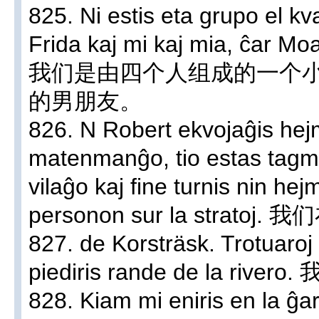
825. Ni estis eta grupo el kv
Frida kaj mi kaj mia, ĉar Mo
我们是由四个人组成的一个
的男朋友。
826. N Robert ekvojaĝis hejm
matenmanĝo, tio estas tagme
vilaĝo kaj fine turnis nin he
personon sur la stra
827. de Korsträsk. Trotuaroj n
piediris rande de la ri
828. Kiam mi eniris en la ĝa