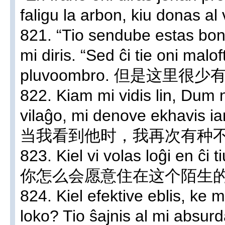
faligu la arbon, kiu donas al
821. “Tio sendube estas bon
mi diris. “Sed ĉi tie oni malof
pluvoombro. 但是这里
822. Kiam mi vidis lin, Dum 
vilaĝo, mi denove ekhavis i
当我看到他时，我再次有种
823. Kiel vi volas loĝi en ĉi 
你怎么会愿意住在这个陌生
824. Kiel efektive eblis, ke m
loko? Tio ŝajnis al mi