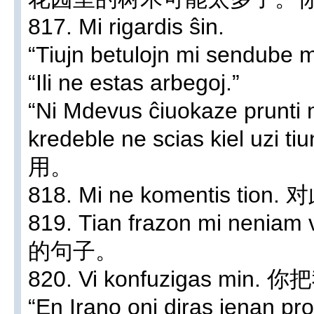
817. Mi rigardis ŝin.
“Tiujn betulojn mi sendube me
“Ili ne estas arbegoj.”
“Ni Mdevus ĉiuokaze prunti m
kredeble ne scias kiel 
用。
818. Mi ne komentis t
819. Tian frazon mi ne
的句子。
820. Vi konfuzigas mi
“En Irano oni diras jenan pro